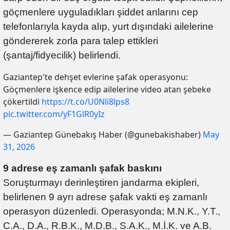
göçmenlere uyguladıkları şiddet anlarını cep
telefonlarıyla kayda alıp, yurt dışındaki ailelerine
göndererek zorla para talep ettikleri
(şantaj/fidyecilik) belirlendi.
Gazi̇antep'te dehşet evleri̇ne şafak operasyonu:
Göçmenlere i̇şkence edi̇p ai̇leleri̇ne vi̇deo atan şebeke
çökerti̇ldi
https://t.co/U0Nli8lps8
pic.twitter.com/yF1GlR0yIz
— Gaziantep Günebakış Haber (@gunebakishaber)
May
31, 2026
9 adrese eş zamanlı şafak baskını
Soruşturmayı derinleştiren jandarma ekipleri,
belirlenen 9 ayrı adrese şafak vakti eş zamanlı
operasyon düzenledi. Operasyonda; M.N.K., Y.T.,
C.A., D.A., R.B.K., M.D.B., S.A.K., M.İ.K. ve A.B.