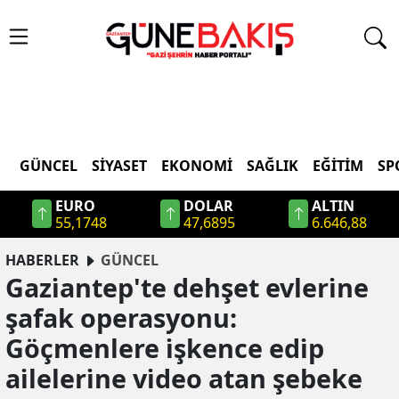
GÜNCEL
SIYASET
EKONOMI
SAĞLIK
EĞITIM
SP
EURO
DOLAR
ALTIN
55,1748
47,6895
6.646,88
HABERLER
GÜNCEL
Gazi̇antep'te dehşet evleri̇ne
şafak operasyonu:
Göçmenlere i̇şkence edi̇p
ai̇leleri̇ne vi̇deo atan şebeke