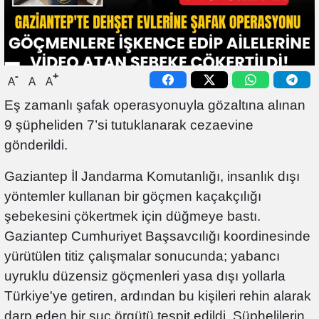
-
+
A
A
A
Eş zamanlı şafak operasyonuyla gözaltına alınan
9 şüpheliden 7’si tutuklanarak cezaevine
gönderildi.
Gaziantep İl Jandarma Komutanlığı, insanlık dışı
yöntemler kullanan bir göçmen kaçakçılığı
şebekesini çökertmek için düğmeye bastı.
Gaziantep Cumhuriyet Başsavcılığı koordinesinde
yürütülen titiz çalışmalar sonucunda; yabancı
uyruklu düzensiz göçmenleri yasa dışı yollarla
Türkiye'ye getiren, ardından bu kişileri rehin alarak
darp eden bir suç örgütü tespit edildi. Şüphelilerin,