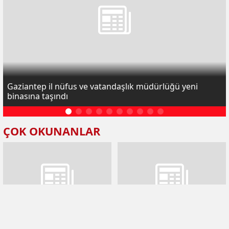
Gaziantep il nüfus ve vatandaşlık müdürlüğü yeni
binasına taşındı
ÇOK OKUNANLAR
Gaziantep'te 8,5 kilogram
Gaziantep’te 57 milyon liralık