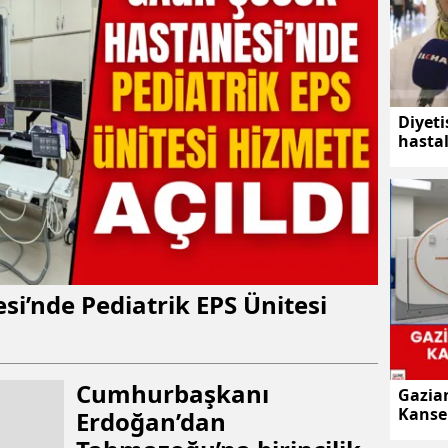
Diyeti
hastal
i’nde Pediatrik EPS Ünitesi
Cumhurbaşkanı
Gazia
Kanse
Erdoğan’dan
teknol