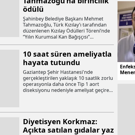
Tahmazoğu’na birincilik
ödülü
Şahinbey Belediye Başkanı Mehmet
Tahmazoğlu, Türk Kızılay’ı tarafından
düzenlenen Kızılay Ödülleri Töreni’nde
“Yılın Kurumsal Kan Bağışçısı”
kategorisinde Türkiye birinciliği
ödülüne layık görüldü. Başkan Mehmet
10 saat süren ameliyatla
Tahmazoğlu, ödülünü Cumhurbaşkanı
hayata tutundu
Recep Tayyip Erdoğan’ın elinden aldı.
Enfek
Gaziantep Şehir Hastanesi'nde
Menen
olabili
gerçekleştirilen yaklaşık 10 saatlik zorlu
operasyonla daha önce Tip 1 aort
diseksiyonu nedeniyle ameliyat geçiren
ve yeniden hayati risk altına giren 43
yaşındaki iki çocuk babası Aydın Özçelik
sağlığına kavuştu.
Diyetisyen Korkmaz:
Açıkta satılan gıdalar yaz