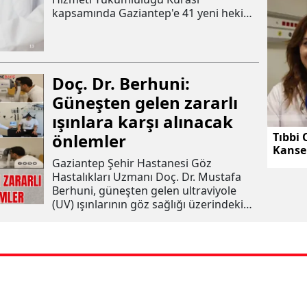
kapsamında Gaziantep'e 41 yeni hekim
kadrosu tahsis edildi.
Doç. Dr. Berhuni:
Güneşten gelen zararlı
ışınlara karşı alınacak
önlemler
Tıbbi 
Kanse
Gaziantep Şehir Hastanesi Göz
kurtar
Hastalıkları Uzmanı Doç. Dr. Mustafa
Berhuni, güneşten gelen ultraviyole
(UV) ışınlarının göz sağlığı üzerindeki
olumsuz etkilerini aktardı.