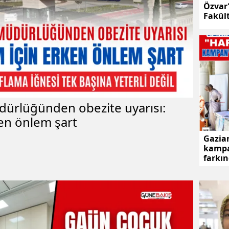
Özvar’
Fakült
üdürlüğünden obezite uyarısı:
ken önlem şart
Gazian
kampa
farkın