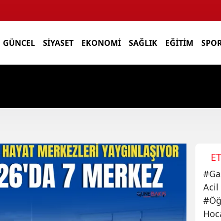
GÜNCEL
SIYASET
EKONOMI
SAĞLIK
EĞITIM
SPO
ET
#
Ga
Acil
#
Öğ
Hoc