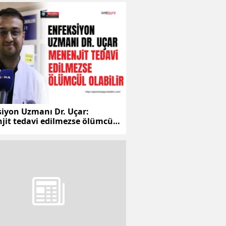
siyon Uzmanı Dr. Uçar:
jit tedavi edilmezse ölümcül
r