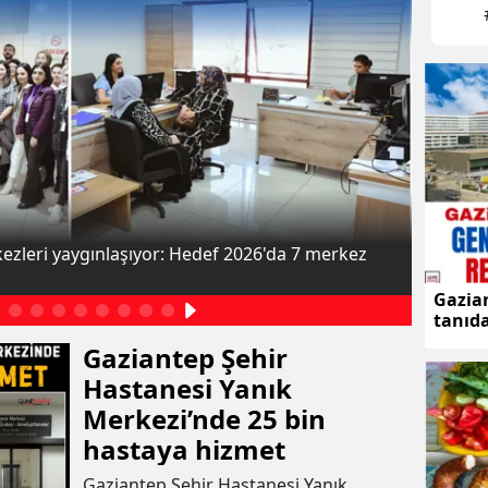
kezleri yaygınlaşıyor: Hedef 2026'da 7 merkez
Öğr. Üye
Gazia
tanıd
oldu
Gaziantep Şehir
Hastanesi Yanık
Merkezi’nde 25 bin
hastaya hizmet
Gaziantep Şehir Hastanesi Yanık