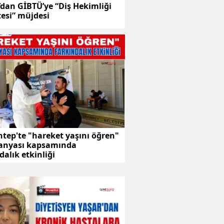
dan GİBTÜ’ye “Diş Hekimliği
esi” müjdesi
tep'te "hareket yaşını öğren"
nyası kapsamında
dalık etkinliği