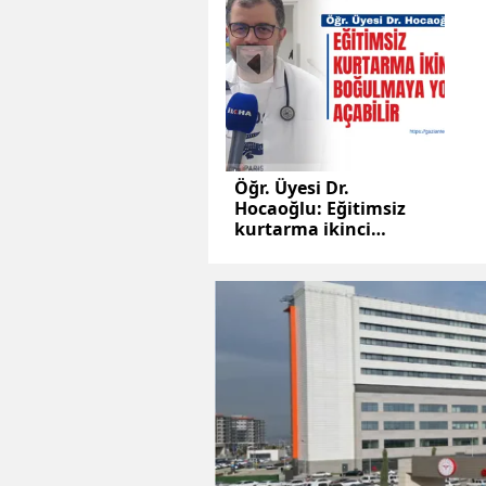
Öğr. Üyesi Dr.
Hocaoğlu: Eğitimsiz
kurtarma ikinci
boğulmaya yol açabilir