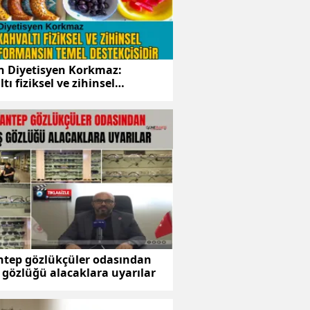
 Diyetisyen Korkmaz:
tı fiziksel ve zihinsel
mansın temel destekçisidir
ntep gözlükçüler odasından
gözlüğü alacaklara uyarılar