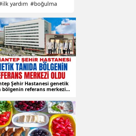
#
ilk yardım
#
boğulma
si Dr. Hocaoğlu: İlk yardım eğitimi hayat kurtarır
ntep Şehir Hastanesi genetik
a bölgenin referans merkezi