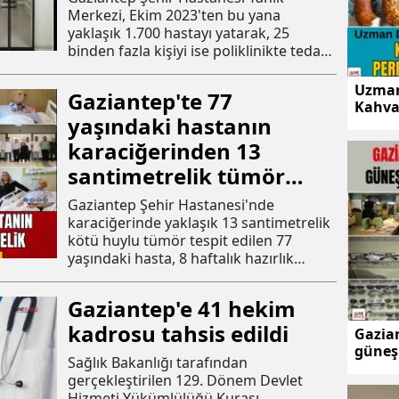
Merkezi, Ekim 2023'ten bu yana
yaklaşık 1.700 hastayı yatarak, 25
binden fazla kişiyi ise poliklinikte tedavi
etti.
Uzman
Gaziantep'te 77
Kahval
yaşındaki hastanın
perfor
karaciğerinden 13
santimetrelik tümör
çıkarıldı
Gaziantep Şehir Hastanesi'nde
karaciğerinde yaklaşık 13 santimetrelik
kötü huylu tümör tespit edilen 77
yaşındaki hasta, 8 haftalık hazırlık
süreci ve 10 saat süren operasyonun
ardından sağlığına kavuştu.
Gaziantep'e 41 hekim
kadrosu tahsis edildi
Gazia
güneş 
Sağlık Bakanlığı tarafından
gerçekleştirilen 129. Dönem Devlet
Hizmeti Yükümlülüğü Kurası