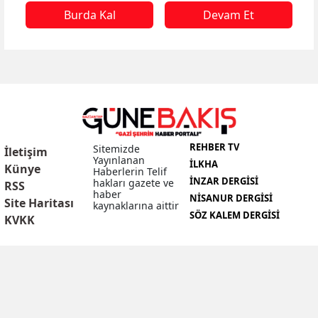
Burda Kal
Devam Et
REHBER TV
Sitemizde
İletişim
Yayınlanan
İLKHA
Künye
Haberlerin Telif
İNZAR DERGISI
hakları gazete ve
RSS
haber
NISANUR DERGISI
Site Haritası
kaynaklarına aittir
SÖZ KALEM DERGISI
KVKK