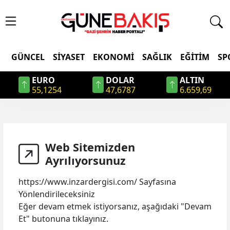
GÜNCEL
SIYASET
EKONOMI
SAĞLIK
EĞITIM
SP
EURO
DOLAR
ALTIN
55,1254
47,6787
6.659,69
Web Sitemizden
Ayrılıyorsunuz
https://www.inzardergisi.com/
Sayfasına
Yönlendirileceksiniz
Eğer devam etmek istiyorsanız, aşağıdaki "Devam
Et" butonuna tıklayınız.