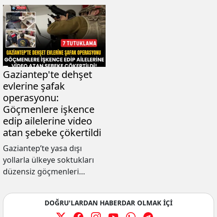
Gazi̇antep'te dehşet
evleri̇ne şafak
operasyonu:
Göçmenlere i̇şkence
edi̇p ai̇leleri̇ne vi̇deo
atan şebeke çökerti̇ldi
Gaziantep’te yasa dışı
yollarla ülkeye soktukları
düzensiz göçmenleri
alıkoyarak darp eden,
işkence görüntüleriyle
DOĞRU'LARDAN HABERDAR OLMAK İÇİ
ailelerinden şantajla para