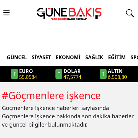
GÜNCEL
SIYASET
EKONOMI
SAĞLIK
EĞITIM
SP
EURO
DOLAR
ALTIN
55,0584
47,5774
6.508,80
#
Göçmenlere i̇şkence
Göçmenlere i̇şkence
haberleri sayfasında
Göçmenlere i̇şkence
hakkında son dakika haberler
ve güncel bilgiler bulunmaktadır.