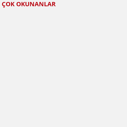
ÇOK OKUNANLAR
HABERLER
SPOR
Volkan Group Spor
şampiyonluk hedefliyor
Volkan Group Spor, Süper Lig 1. Etap
müsabakalarına şampiyonluk parolasıyla
hazırlanıyor.
Ekleme:
29.11.2025 09:10
Güncelleme:
29.11.2025 09:19
Mustafa
KESKİN