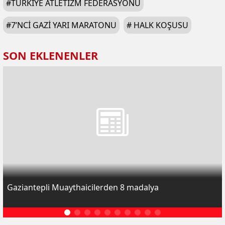
#
TÜRKIYE ATLETIZM FEDERASYONU
#
7’NCI GAZI YARI MARATONU
#
HALK KOŞUSU
SON EKLENENLER
Gaziantepli Muaythaicilerden 8 madalya