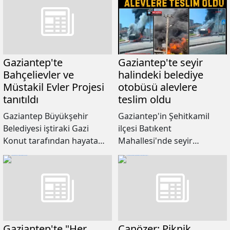
gezisiyle ödüllendiriyor.
Gaziantep'te
Gaziantep'te seyir
Bahçelievler ve
halindeki belediye
Müstakil Evler Projesi
otobüsü alevlere
tanıtıldı
teslim oldu
Gaziantep Büyükşehir
Gaziantep'in Şehitkamil
Belediyesi iştiraki Gazi
ilçesi Batıkent
Konut tarafından hayata
Mahallesi'nde seyir
geçirilecek Bahçelievler ve
halindeki Gaziantep
Müstakil Evler Projesi
Büyükşehir Belediyesi'ne ait
tanıtıldı.
bir otobüste çıkan yangın
paniğe neden oldu.
Gaziantep'te "Her
Canözer: Piknik