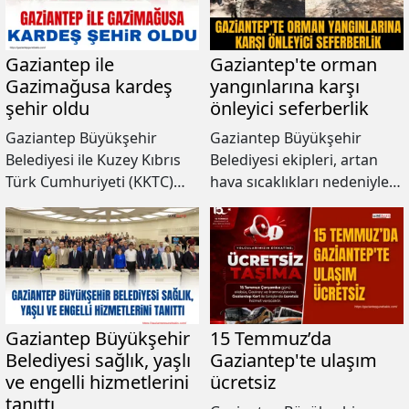
Buluşması Hemşehri
vatandaşların hizmetine
Dernekleri Festivali, 9
sunuldu.
kurum ve 68 derneğin
Gaziantep ile
Gaziantep'te orman
katılımıyla yaklaşık 160 bin
Gazimağusa kardeş
yangınlarına karşı
kişiyi bir araya getirdi.
şehir oldu
önleyici seferberlik
Gaziantep Büyükşehir
Gaziantep Büyükşehir
Belediyesi ile Kuzey Kıbrıs
Belediyesi ekipleri, artan
Türk Cumhuriyeti (KKTC)
hava sıcaklıkları nedeniyle
Gazimağusa Belediyesi
orman yangını riskine karşı
arasında imzalanan
Burç Ormanı'nda temizlik
protokolle iki Gazi şehir
çalışması yaptılar.
resmen kardeş oldu.
Gaziantep Büyükşehir
15 Temmuz’da
Belediyesi sağlık, yaşlı
Gaziantep'te ulaşım
ve engelli hizmetlerini
ücretsiz
tanıttı