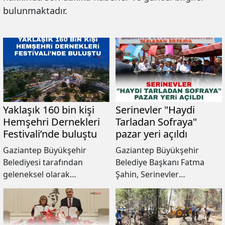
bulunmaktadır.
Yaklaşık 160 bin kişi
Serinevler "Haydi
Hemşehri Dernekleri
Tarladan Sofraya"
Festivali’nde buluştu
pazar yeri açıldı
Gaziantep Büyükşehir
Gaziantep Büyükşehir
Belediyesi tarafından
Belediye Başkanı Fatma
geleneksel olarak
Şahin, Serinevler
düzenlenen ve bu yıl
Mahallesi’nde yaklaşık 4 ay
10’uncusu gerçekleştirilen
önce söz verdiği "Haydi
Yurt Dışı Türkler, Dernekler
Tarladan Sofraya" Pazar
ve Yöresel Kültürler
Yeri tamamlanarak