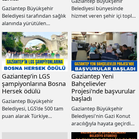
Gaziantep Büyükşehir
Gaziantep Büyükşehir
Belediyesi bünyesinde
Belediyesi tarafından sağlık
hizmet veren şehir içi toplu
alanında yürütülen
ulaşım araçları, 15 Temmuz
çalışmalar, hayata geçirilen
Milli Birlik Günü dolayısıyla
projeler ve planlanan yeni
Gaziantep Kart ile gün boyu
yatırımlar, düzenlenen
ücretsiz ulaşım hizmeti
"Engelli, Yaşlı ve Sağlık
verecek.
Hizmetleri Bilgilendirme
Toplantısı"nda kamuoyuyla
paylaşıldı.
Gaziantep’in LGS
Gaziantep Yeni
şampiyonlarına Bosna
Bahçelievler
Hersek ödülü
Projesi'nde başvurular
başladı
Gaziantep Büyükşehir
Belediyesi, LGS’de 500 tam
Gaziantep Büyükşehir
puan alarak Türkiye
Belediyesi'nin Gazi Konut
birincileri arasına giren
aracılığıyla hayata geçirdiği
Gaziantepli öğrencileri bu
Yeni Bahçelievler Projesi için
yıl da Bosna Hersek
başvuru süreci başladı.