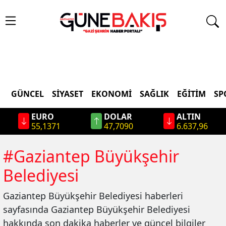
GÜNCEL
SIYASET
EKONOMI
SAĞLIK
EĞITIM
SP
EURO
DOLAR
ALTIN
55,1371
47,7090
6.637,96
#
Gaziantep Büyükşehir
Belediyesi
Gaziantep Büyükşehir Belediyesi
haberleri
sayfasında
Gaziantep Büyükşehir Belediyesi
hakkında son dakika haberler ve güncel bilgiler