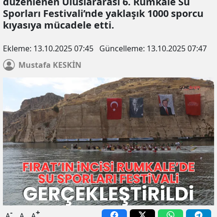
düzenlenen Uluslararası 6. Rumkale Su
Sporları Festivali’nde yaklaşık 1000 sporcu
kıyasıya mücadele etti.
Ekleme:
13.10.2025 07:45
Güncelleme:
13.10.2025 07:47
Mustafa
KESKİN
-
+
A
A
A