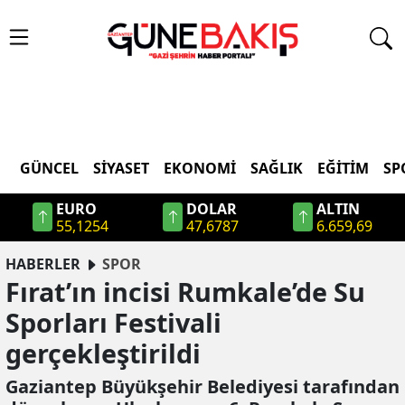
GÜNCEL
SIYASET
EKONOMI
SAĞLIK
EĞITIM
SP
EURO
DOLAR
ALTIN
55,1254
47,6787
6.659,69
HABERLER
SPOR
Fırat’ın incisi Rumkale’de Su
Sporları Festivali
gerçekleştirildi
Gaziantep Büyükşehir Belediyesi tarafından