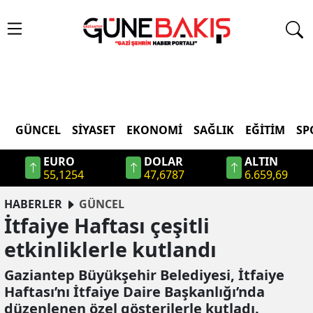
GÜNCEL
SIYASET
EKONOMI
SAĞLIK
EĞITIM
SP
EURO
DOLAR
ALTIN
55,1254
47,6787
6.659,69
HABERLER
GÜNCEL
İtfaiye Haftası çeşitli
etkinliklerle kutlandı
Gaziantep Büyükşehir Belediyesi, İtfaiye
Haftası’nı İtfaiye Daire Başkanlığı’nda
düzenlenen özel gösterilerle kutladı.