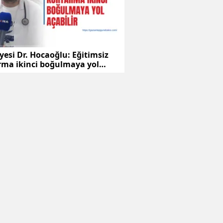
yesi Dr. Hocaoğlu: Eğitimsiz
rma ikinci boğulmaya yol
ir