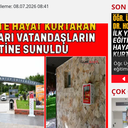
SON
lleme:
08.07.2026 08:41
imsiz
Gaziantep'te Sağlıklı Hayat Merkezleri
Öğr. Ü
l açabilir
yaygınlaşıyor: Hedef 2026'da 7 merkez
eğitim
ÇOK