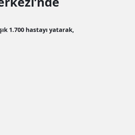
erkezi’nde
ık 1.700 hastayı yatarak,
Tamam
litikasını"
inceleyebilirsiniz.