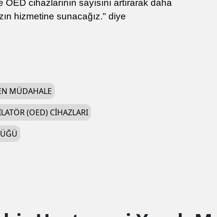
te OED cihazlarının sayısını artırarak daha
zın hizmetine sunacağız." diye
EN MÜDAHALE
LATÖR (OED) CIHAZLARI
LÜĞÜ