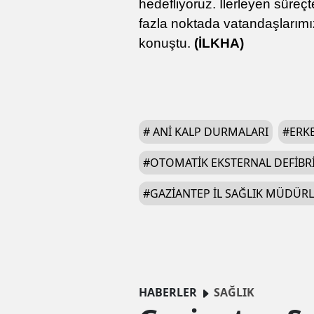
hedefliyoruz. İlerleyen süreç
fazla noktada vatandaşlarımı
konuştu.
(İLKHA)
#
ANI KALP DURMALARI
#
ERK
#
OTOMATIK EKSTERNAL DEFIBRI
#
GAZIANTEP İL SAĞLIK MÜDÜR
HABERLER
SAĞLIK