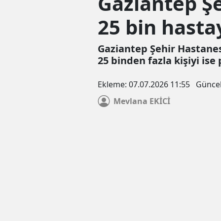
Gaziantep Şe
25 bin hasta
Gaziantep Şehir Hastanes
25 binden fazla kişiyi ise 
Ekleme:
07.07.2026 11:55
Günce
Mevlana
EKİCİ
Çerez Politikası
Veri politikasındaki amaçlarla sınırlı ve mevzuata uyg