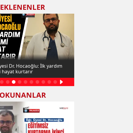
 EKLENENLER
yesi Dr. Hocaoğlu: İlk yardım
Cengiz Gökçek Hastanesi
i hayat kurtarır
sağlığında hizmet kapasit
 OKUNANLAR