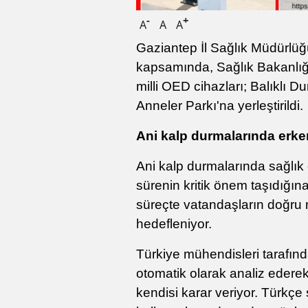
-
+
A
A
A
Gaziantep İl Sağlık Müdürlüğ
kapsamında, Sağlık Bakanlığı i
milli OED cihazları; Balıklı D
Anneler Parkı'na yerleştirildi.
Ani kalp durmalarında erk
Ani kalp durmalarında sağlık
sürenin kritik önem taşıdığın
süreçte vatandaşların doğr
hedefleniyor.
Türkiye mühendisleri tarafında
otomatik olarak analiz edere
kendisi karar veriyor. Türkçe 