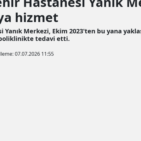
hir Hastanesi Yanık M
ya hizmet
i Yanık Merkezi, Ekim 2023'ten bu yana yaklaş
poliklinikte tedavi etti.
lleme:
07.07.2026 11:55
un şekilde çerez konumlandırmaktayız. Detaylar için
"çerez po