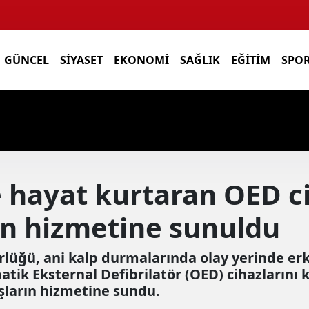
GÜNCEL
SIYASET
EKONOMI
SAĞLIK
EĞITIM
SPO
 hayat kurtaran OED ci
ın hizmetine sunuldu
rlüğü, ani kalp durmalarında olay yerinde e
ik Eksternal Defibrilatör (OED) cihazlarını 
şların hizmetine sundu.