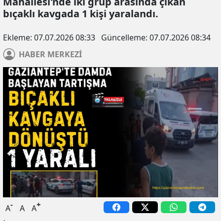
Mahallesi'nde iki grup arasında çıkan
bıçaklı kavgada 1 kişi yaralandı.
Ekleme:
07.07.2026 08:33
Güncelleme:
07.07.2026 08:34
HABER
MERKEZİ
-
+
A
A
A