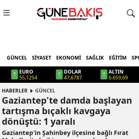
GÜNCEL
SIYASET
EKONOMI
SAĞLIK
EĞITIM
SP
EURO
DOLAR
ALTIN
55,1254
47,6787
6.659,69
HABERLER
GÜNCEL
Gaziantep'te damda başlayan
tartışma bıçaklı kavgaya
dönüştü: 1 yaralı
Gaziantep'in Şahinbey ilçesine bağlı Fırat