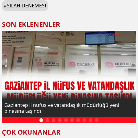
#
SILAH DENEMESI
SON EKLENENLER
Gaziantep il nüfus ve vatandaşlık müdürlüğü yeni
binasına taşındı
ÇOK OKUNANLAR