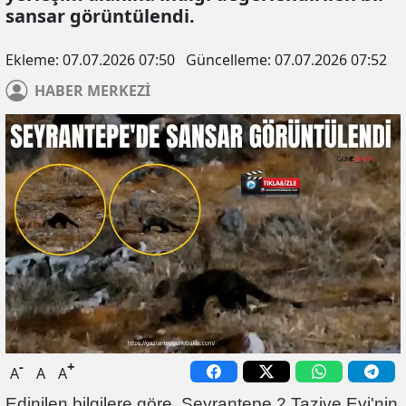
sansar görüntülendi.
Ekleme:
07.07.2026 07:50
Güncelleme:
07.07.2026 07:52
HABER
MERKEZİ
-
+
A
A
A
Edinilen bilgilere göre, Seyrantepe 2 Taziye Evi'nin