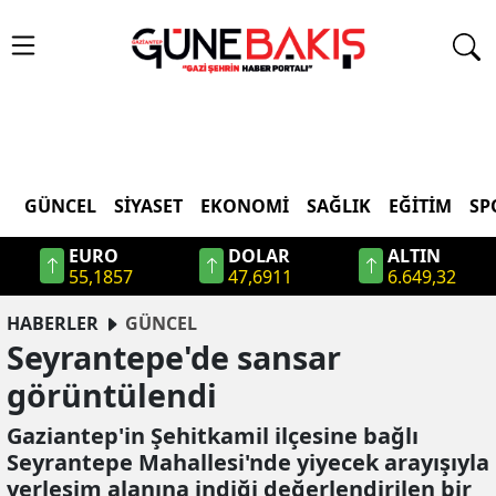
GÜNCEL
SIYASET
EKONOMI
SAĞLIK
EĞITIM
SP
EURO
DOLAR
ALTIN
55,1857
47,6911
6.649,32
HABERLER
GÜNCEL
Seyrantepe'de sansar
görüntülendi
Gaziantep'in Şehitkamil ilçesine bağlı
Seyrantepe Mahallesi'nde yiyecek arayışıyla
yerleşim alanına indiği değerlendirilen bir