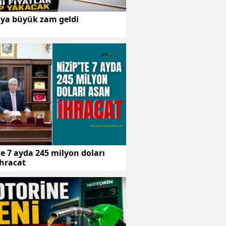
aya büyük zam geldi
te 7 ayda 245 milyon doları
ihracat