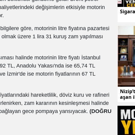
 maliyetlerindeki değişimlerin etkisiyle motorin
Sigar
r.
lgilere göre, motorinin litre fiyatına pazartesi
i olmak üzere 1 lira 31 kuruş zam yapılması
ası halinde motorinin litre fiyatı İstanbul
92 TL, Anadolu Yakası'nda ise 65,74 TL
e İzmir'de ise motorin fiyatlarının 67 TL
Nizip’
fiyatlarındaki hareketlilik, döviz kuru ve rafineri
aşan 
elirlenirken, zam kararının kesinleşmesi halinde
ıya bağlayan gece pompaya yansıyacak.
(DOĞRU