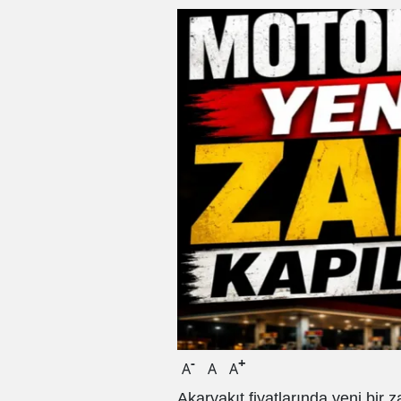
-
+
A
A
A
Akaryakıt fiyatlarında yeni bir 