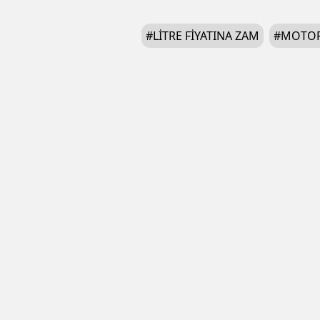
#
LITRE FIYATINA ZAM
#
MOTOR