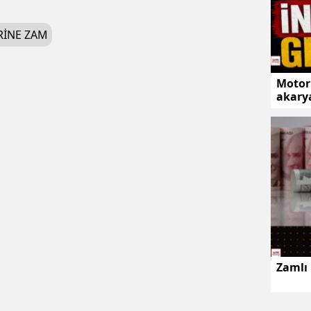
INE ZAM
Motori
akarya
Zamlı