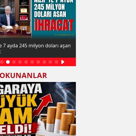
te 7 ayda 245 milyon doları aşan
Sigaraya büyük zam geld
t
 OKUNANLAR