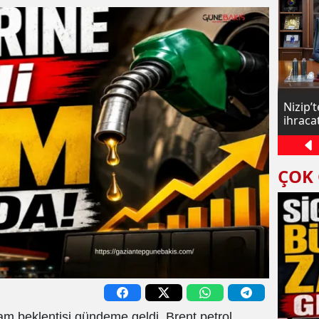
Zamlı maaşlar yatmaya başladı
Nizip’
ihraca
ÇOK
zam beklentisi gündeme geldi. Brent petrol