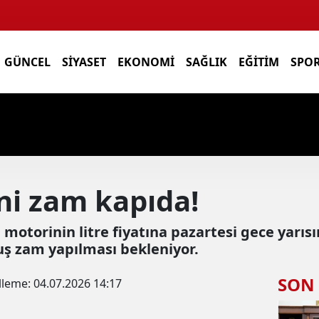
GÜNCEL
SIYASET
EKONOMI
SAĞLIK
EĞITIM
SPO
ni zam kapıda!
motorinin litre fiyatına pazartesi gece yarısı
uş zam yapılması bekleniyor.
SON
lleme:
04.07.2026 14:17