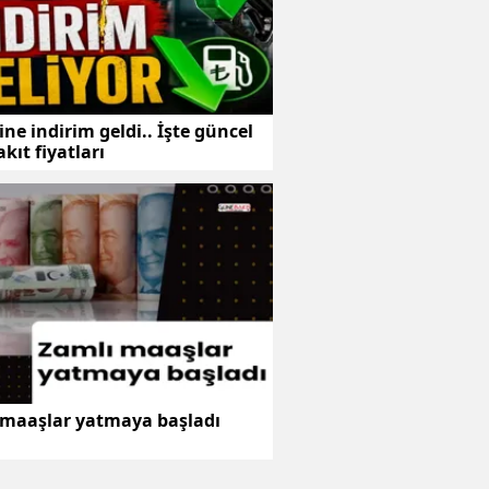
ne indirim geldi.. İşte güncel
kıt fiyatları
 maaşlar yatmaya başladı