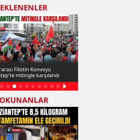
 EKLENENLER
rarası Filistin Konvoyu
Gaziantep'te yüklü mikt
tep'te mitingle karşılandı
uyuşturucu ele geçirildi: 
 OKUNANLAR