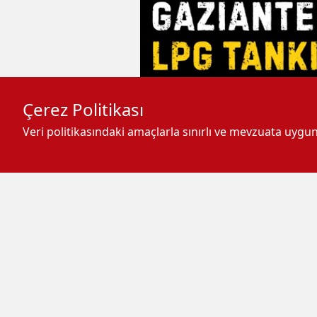
Çerez Politikası
Veri politikasındaki amaçlarla sınırlı ve mevzuata uyg
-
+
A
A
A
Şehitkamil ilçesine bağlı Bil
tarlaya düşen araç, LPG tank
Araçta bulunan LPG tankının p