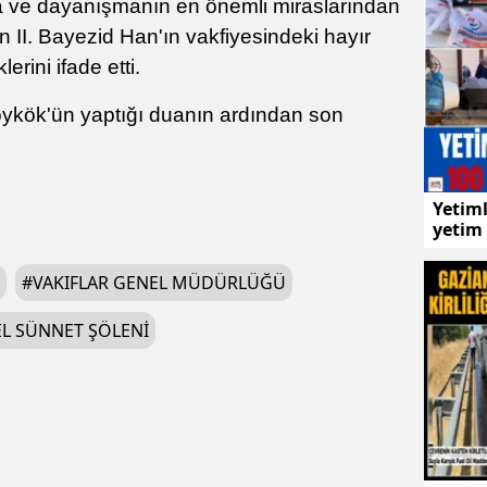
a ve dayanışmanın en önemli miraslarından
an II. Bayezid Han'ın vakfiyesindeki hayır
rini ifade etti.
Soykök'ün yaptığı duanın ardından son
Yetiml
yetim 
#
VAKIFLAR GENEL MÜDÜRLÜĞÜ
L SÜNNET ŞÖLENI