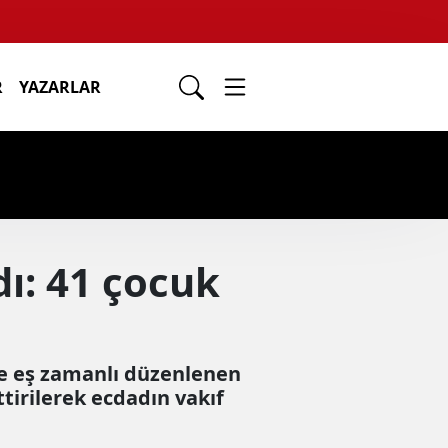
R
YAZARLAR
dı: 41 çocuk
de eş zamanlı düzenlenen
tirilerek ecdadın vakıf