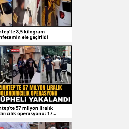
tep'te 8,5 kilogram
fetamin ele geçirildi
tep’te 57 milyon liralık
ırıcılık operasyonu: 17
li yakalandı