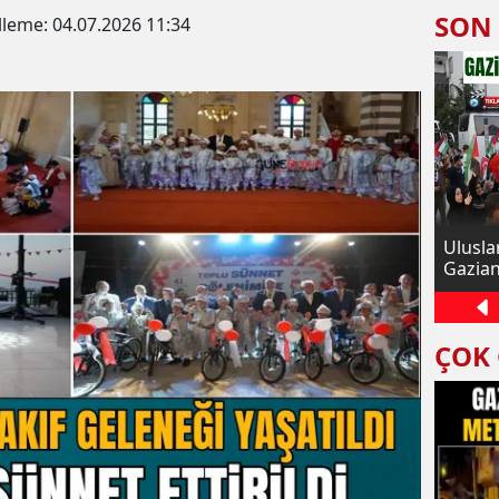
SON
lleme:
04.07.2026 11:34
inleşmiş
Şahinbey’de sağlığa zararlı et ve
Ulusla
ümlü
sakatatlar imha edildi
Gazian
ÇOK