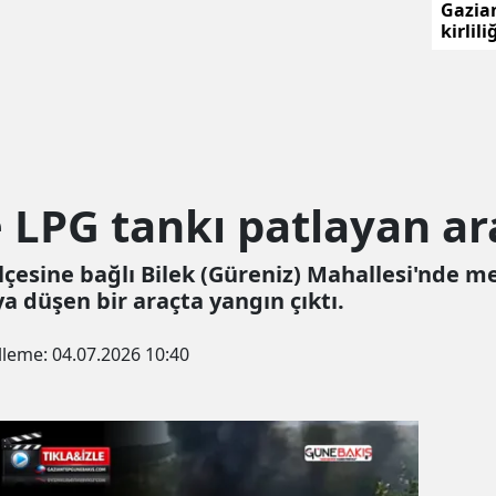
Gazian
kirlil
ceza
 LPG tankı patlayan ar
lçesine bağlı Bilek (Güreniz) Mahallesi'nde m
a düşen bir araçta yangın çıktı.
lleme:
04.07.2026 10:40