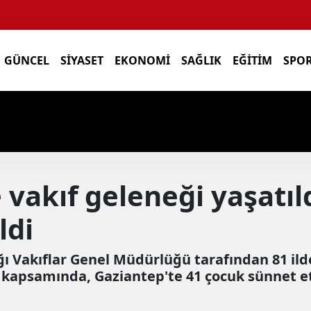
GÜNCEL
SIYASET
EKONOMI
SAĞLIK
EĞITIM
SPO
 vakıf geleneği yaşatıl
ldi
ğı Vakıflar Genel Müdürlüğü tarafından 81 il
 kapsamında, Gaziantep'te 41 çocuk sünnet et