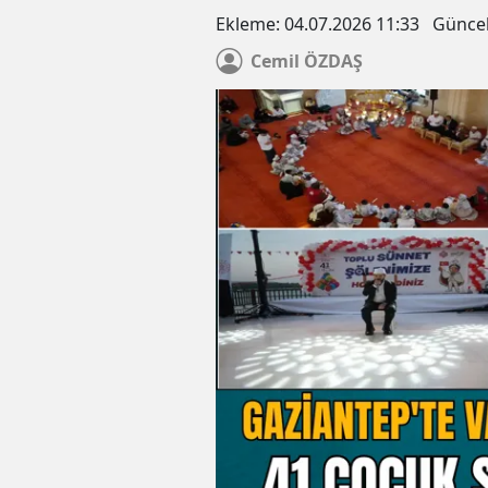
Ekleme:
04.07.2026 11:33
Günce
Cemil
ÖZDAŞ
Gaziantep'te haklarında kes
hapis cezası bulunan 2 hük
yakalandı