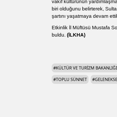
vakıf kültürünün yardımlaşm
biri olduğunu belirterek, Sult
şartını yaşatmaya devam ettikle
Etkinlik İl Müftüsü Mustafa 
buldu.
(İLKHA)
#
KÜLTÜR VE TURIZM BAKANLIĞI
#
TOPLU SÜNNET
#
GELENEKSE