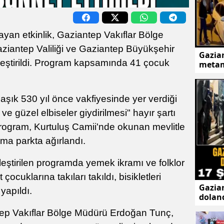
layan etkinlik, Gaziantep Vakıflar Bölge
ziantep Valiliği ve Gaziantep Büyükşehir
Gazian
ekleştirildi. Program kapsamında 41 çocuk
metam
laşık 530 yıl önce vakfiyesinde yer verdiği
ve güzel elbiseler giydirilmesi" hayır şartı
ogram, Kurtuluş Camii'nde okunan mevlitle
ma parkta ağırlandı.
leştirilen programda yemek ikramı ve folklor
çocuklarına takıları takıldı, bisikletleri
Gazian
yapıldı.
doland
şüphe
p Vakıflar Bölge Müdürü Erdoğan Tunç,