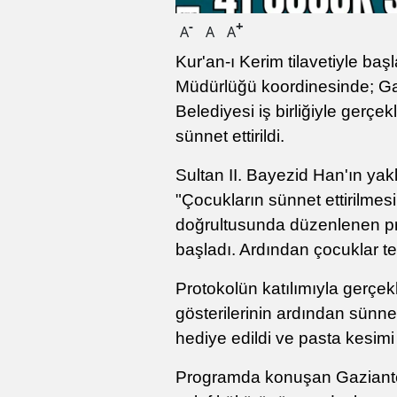
-
+
A
A
A
Kur'an-ı Kerim tilavetiyle baş
Müdürlüğü koordinesinde; Ga
Belediyesi iş birliğiyle gerç
sünnet ettirildi.
Sultan II. Bayezid Han'ın yak
"Çocukların sünnet ettirilmesi 
doğrultusunda düzenlenen pr
başladı. Ardından çocuklar te
Protokolün katılımıyla gerçek
gösterilerinin ardından sünnet 
hediye edildi ve pasta kesimi 
Programda konuşan Gaziante