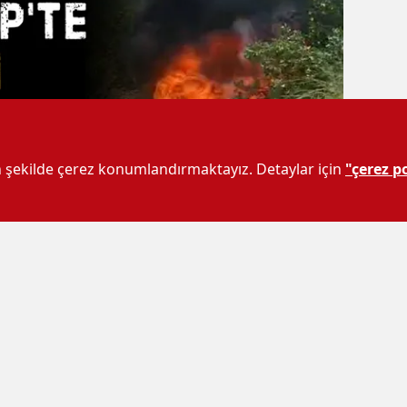
un şekilde çerez konumlandırmaktayız. Detaylar için
"çerez po
ek (Güreniz) Mahallesi'nde yol kenarındaki
ının patlaması sonucu alevlere teslim oldu.
atlamasıyla birlikte alevler kısa sürede tüm