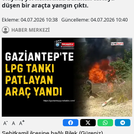
düşen bir araçta yangın çıktı.
Ekleme:
04.07.2026 10:38
Güncelleme:
04.07.2026 10:40
HABER
MERKEZİ
-
+
A
A
A
Şehitkamil ilçesine bağlı Bilek (Güreniz)