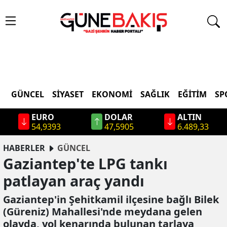
GÜNCEL
SIYASET
EKONOMI
SAĞLIK
EĞITIM
SP
EURO
DOLAR
ALTIN
54,9393
47,5905
6.489,33
HABERLER
GÜNCEL
Gaziantep'te LPG tankı
patlayan araç yandı
Gaziantep'in Şehitkamil ilçesine bağlı Bilek
(Güreniz) Mahallesi'nde meydana gelen
olayda, yol kenarında bulunan tarlaya