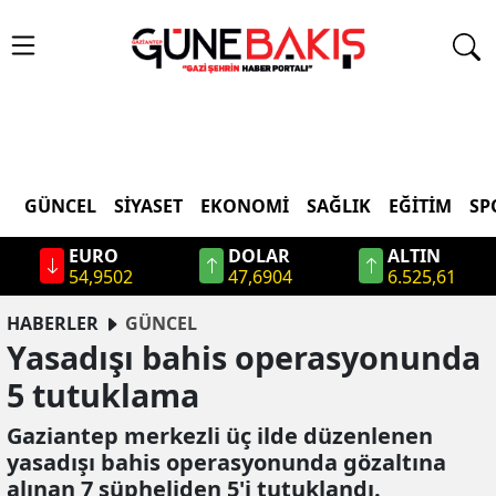
GÜNCEL
SIYASET
EKONOMI
SAĞLIK
EĞITIM
SP
EURO
DOLAR
ALTIN
54,9502
47,6904
6.525,61
HABERLER
GÜNCEL
Yasadışı bahis operasyonunda
5 tutuklama
Gaziantep merkezli üç ilde düzenlenen
yasadışı bahis operasyonunda gözaltına
alınan 7 şüpheliden 5'i tutuklandı.