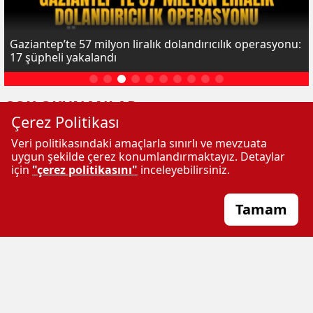
Gaziantep’te 57 milyon liralık dolandırıcılık operasyonu:
17 şüpheli yakalandı
ÇOK OKUNANLAR
Çerez Politikası
Veri politikasındaki amaçlarla sınırlı ve mevzuata
uygun şekilde çerez konumlandırmaktayız. Detaylar
için
"çerez politikasını"
inceleyebilirsiniz.
Tamam
Gaziantep'te 8,5 kilogram
Yetimler Vakfı Gaziantep'te
metamfetamin ele geçirildi
100 yetim aileye et dağıttı