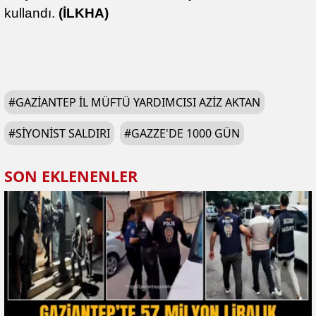
kullandı.
(İLKHA)
#
GAZIANTEP İL MÜFTÜ YARDIMCISI AZIZ AKTAN
#
SIYONIST SALDIRI
#
GAZZE'DE 1000 GÜN
SON EKLENENLER