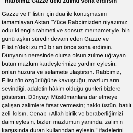
"Rabbimiz Gazze'deki zulmü sona erdirsin"
Gazze ve Filistin için dua ile konuşmasını
tamamlayan Aktan "Yüce Rabbimizden niyazımız
odur ki engin rahmeti ve sonsuz merhametiyle, bin
günü aşkın süredir devam eden Gazze ve
Filistin'deki zulmü bir an önce sona erdirsin.
Dünyanın neresinde olursa olsun zulme uğrayan
bütün mazlum kardeşlerimize yardım eylesin,
onları huzura ve selamete ulaştırsın. Rabbimiz,
Filistin'in özgürlüğüne kavuştuğu, mazlumların
sevindiği, adaletin hâkim olduğu günleri bizlere
göstersin. Dünyayı Müslümanlara dar etmeye
çalışan zalimlere fırsat vermesin; hakkı üstün, batılı
zelil kılsın. Cenab-ı Allah birlik ve beraberliğimizi
daim eylesin, bizleri mazlumun yanında, zalimin
karşısında duran kullarından eylesin." ifadelerini