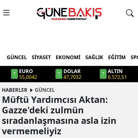
GÜNCEL
SIYASET
EKONOMI
SAĞLIK
EĞITIM
SP
EURO
DOLAR
ALTIN
55,0042
47,7032
6.572,51
HABERLER
GÜNCEL
Müftü Yardımcısı Aktan:
Gazze'deki zulmün
sıradanlaşmasına asla izin
vermemeliyiz