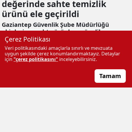
değerinde sahte temizlik
ürünü ele geçirildi
Gaziantep Güvenlik Şube Müdürlüğü
ekiplerince sahte ürünlere yönelik
Çerez Politikası
yürütülen çalışmalar kapsamında yüklü
miktarda kaçak ürün ele geçirildi.
Veri politikasındaki amaçlarla sınırlı ve mevzuata
uygun şekilde çerez konumlandırmaktayız. Detaylar
için
"çerez politikasını"
inceleyebilirsiniz.
Ekleme:
02.07.2026 09:28
Güncelleme:
02.07.2026 09:29
HABER
MERKEZİ
Tamam