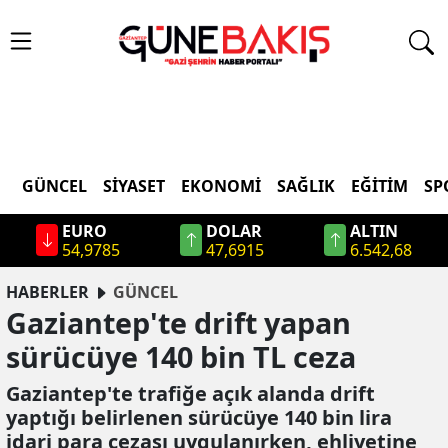
GÜNCEL
SIYASET
EKONOMI
SAĞLIK
EĞITIM
SP
EURO
DOLAR
ALTIN
54,9785
47,6915
6.542,68
HABERLER
GÜNCEL
Gaziantep'te drift yapan
sürücüye 140 bin TL ceza
Gaziantep'te trafiğe açık alanda drift
yaptığı belirlenen sürücüye 140 bin lira
idari para cezası uygulanırken, ehliyetine