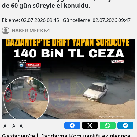
de 60 gün süreyle el konuldu.
Ekleme:
02.07.2026 09:45
Güncelleme:
02.07.2026 09:47
HABER
MERKEZİ
-
+
A
A
A
Gaziantep'te İl Jandarma Komutanlığı ekiplerince