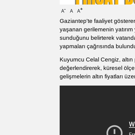
-
+
A
A
A
Gaziantep'te faaliyet göstere
yaşanan gerilemenin yatırım y
sunduğunu belirterek vatandaş
yapmaları çağrısında bulund
Kuyumcu Celal Cengiz, altın
değerlendirerek, küresel ölç
gelişmelerin altın fiyatları üz