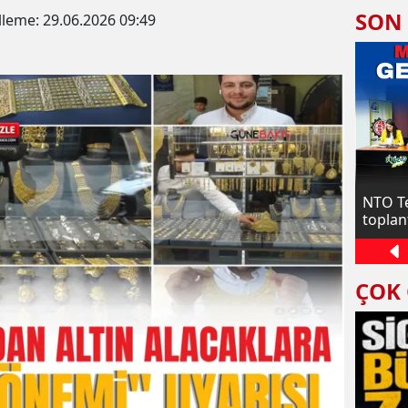
SON
lleme:
29.06.2026 09:49
 güncel
GTB Başkanı Akıncı: Antep fıstığı
NTO T
lisanslı deposu yeni sezona hazır
toplant
ÇOK