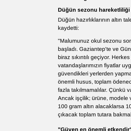
Düğün sezonu hareketliliği
Düğün hazırlıklarının altın tal
kaydetti:
"Malumunuz okul sezonu sona
başladı. Gaziantep'te ve G
biraz sıkıntılı geçiyor. Herke
vatandaşlarımızın fiyatlar uyg
güvendikleri yerlerden yapmala
önemli husus, toplam ödenecek 
fazla takılmamalılar. Çünkü va
Ancak işçilik; ürüne, modele 
100 gram altın alacaklarsa 10
çıkacak toplam tutara bakmal
"Güven en önemli etkendir