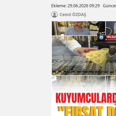
Ekleme:
29.06.2026 09:29
Günce
Cemil
ÖZDAŞ
büyük zam geldi
Motorine indirim geldi.. İşte
akaryakıt fiyatları