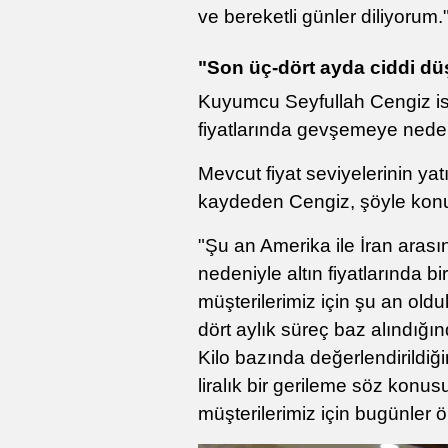
ve bereketli günler diliyorum."
"Son üç-dört ayda ciddi d
Kuyumcu Seyfullah Cengiz ise
fiyatlarında gevşemeye neden
Mevcut fiyat seviyelerinin yat
kaydeden Cengiz, şöyle konu
"Şu an Amerika ile İran arasın
nedeniyle altın fiyatlarında 
müşterilerimiz için şu an ol
dört aylık süreç baz alındığın
Kilo bazında değerlendirildiğ
liralık bir gerileme söz konu
müşterilerimiz için bugünler ö