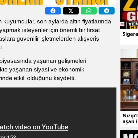
n kuyumcular, son aylarda altın fiyatlarında
apmak isteyenler için önemli bir fırsat
Sigar
lara güvenilir işletmelerden alışveriş
u.
 piyasasında yaşanan gelişmeleri
ekte yaşanan siyasi ve ekonomik
erinde etkili olduğunu kaydetti.
Nizip’
aşan 