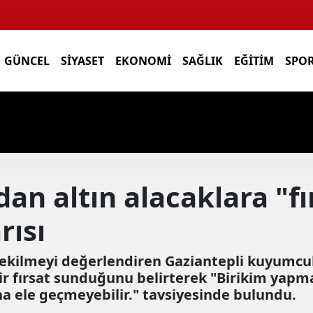
GÜNCEL
SIYASET
EKONOMI
SAĞLIK
EĞITIM
SPO
n altın alacaklara "fı
rısı
 çekilmeyi değerlendiren Gaziantepli kuyumcu
bir fırsat sunduğunu belirterek "Birikim yapm
daha ele geçmeyebilir." tavsiyesinde bulundu.