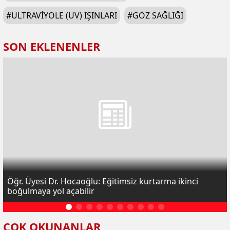
#
ULTRAVIYOLE (UV) IŞINLARI
#
GÖZ SAĞLIĞI
SON EKLENENLER
Öğr. Üyesi Dr. Hocaoğlu: Eğitimsiz kurtarma ikinci
boğulmaya yol açabilir
Çerez Politikası
Veri politikasındaki amaçlarla sınırlı ve mevzuata
uygun şekilde çerez konumlandırmaktayız. Detaylar
ÇOK OKUNANLAR