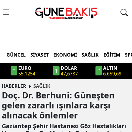
GÜNCEL
SIYASET
EKONOMI
SAĞLIK
EĞITIM
SP
EURO
DOLAR
ALTIN
55,1254
47,6787
6.659,69
HABERLER
SAĞLIK
Doç. Dr. Berhuni: Güneşten
gelen zararlı ışınlara karşı
alınacak önlemler
Gaziantep Şehir Hastanesi Göz Hastalıkları