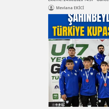
Mevlana
EKİCİ
Gaziantepli Muaythaicilerde
madalya