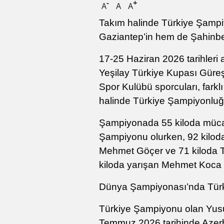
-
+
A
A
A
Takım halinde Türkiye Şampi
Gaziantep’in hem de Şahinbey
17-25 Haziran 2026 tarihleri 
Yeşilay Türkiye Kupası Güre
Spor Kulübü sporcuları, farklı 
halinde Türkiye Şampiyonluğ
Şampiyonada 55 kiloda müca
Şampiyonu olurken, 92 kiloda
Mehmet Göçer ve 71 kiloda 
kiloda yarışan Mehmet Koca ise
Dünya Şampiyonası’nda Türki
Türkiye Şampiyonu olan Yusuf
Temmuz 2026 tarihinde Azer