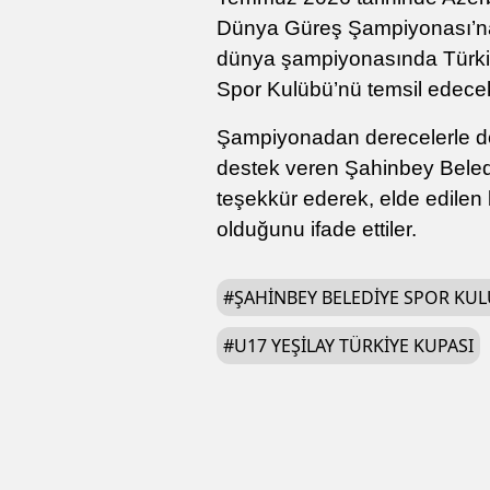
Dünya Güreş Şampiyonası’na 
dünya şampiyonasında Türkiy
Spor Kulübü’nü temsil edece
Şampiyonadan derecelerle dö
destek veren Şahinbey Bele
teşekkür ederek, elde edilen 
olduğunu ifade ettiler.
#
ŞAHINBEY BELEDIYE SPOR KU
#
U17 YEŞILAY TÜRKIYE KUPASI