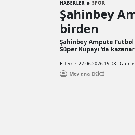
HABERLER
SPOR
Şahinbey Amp
birden
Şahinbey Ampute Futbol 
Süper Kupayı ’da kazana
Ekleme:
22.06.2026 15:08
Günce
Mevlana
EKİCİ
Çerez Politikası
Veri politikasındaki amaçlarla sınırlı ve mevzuata uyg