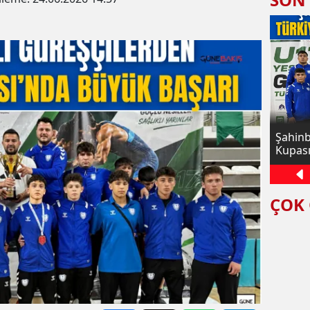
n 8
Gaziantepli sporcu Gocuk dünya
Şahinb
üçüncüsü oldu
Kupası
ÇOK