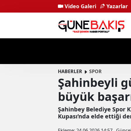
Video Galeri
Yazarlar
HABERLER
SPOR
Şahinbeyli g
büyük başar
Şahinbey Belediye Spor K
Kupası’nda elde ettiği de
Ekleme:
24.06.2026 14:57
Günce