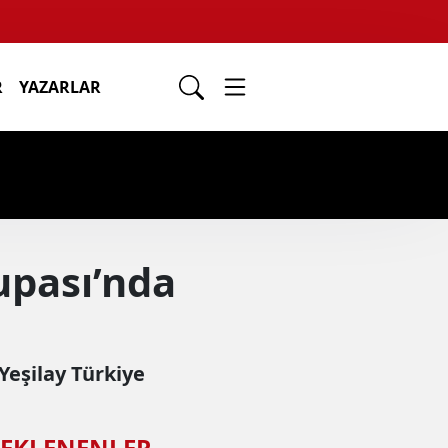
R
YAZARLAR
upası’nda
Yeşilay Türkiye
 EKLENENLER