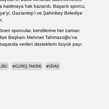
katılmaya hak kazandı. Başarılı sporcu,
e’yi, Gaziantep’i ve Şahinbey Belediye
k.
nen sporcular, kendilerine her zaman
diye Başkanı Mehmet Tahmazoğlu’na
başarıda verilen desteklerin büyük payı
LÜBÜ
#
GÜREŞ TAKIMI
#
SIVAS