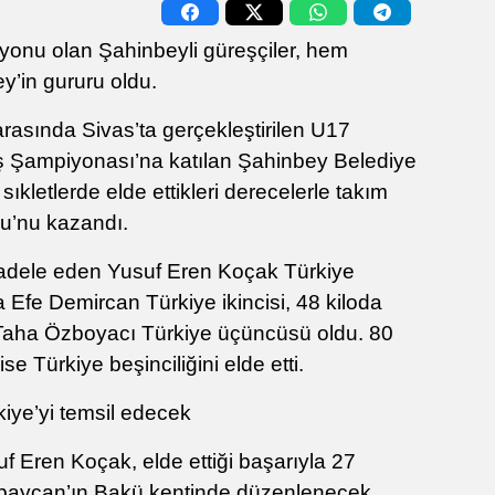
yonu olan Şahinbeyli güreşçiler, hem
’in gururu oldu.
arasında Sivas’ta gerçekleştirilen U17
ş Şampiyonası’na katılan Şahinbey Belediye
sıkletlerde elde ettikleri derecelerle takım
u’nu kazandı.
dele eden Yusuf Eren Koçak Türkiye
 Efe Demircan Türkiye ikincisi, 48 kiloda
Taha Özboyacı Türkiye üçüncüsü oldu. 80
 Türkiye beşinciliğini elde etti.
ye’yi temsil edecek
 Eren Koçak, elde ettiği başarıyla 27
baycan’ın Bakü kentinde düzenlenecek