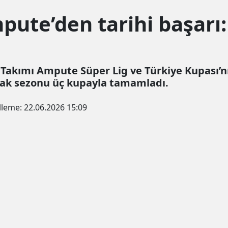
ute’den tarihi başarı:
Takımı Ampute Süper Lig ve Türkiye Kupası’
rak sezonu üç kupayla tamamladı.
lleme:
22.06.2026 15:09
un şekilde çerez konumlandırmaktayız. Detaylar için
"çerez po