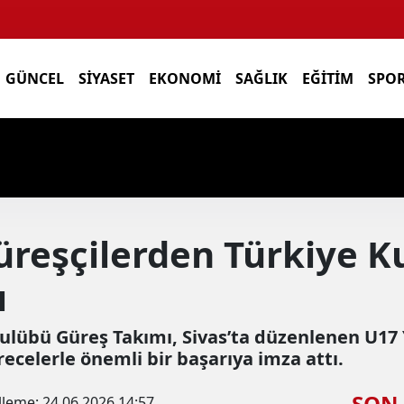
GÜNCEL
SIYASET
EKONOMI
SAĞLIK
EĞITIM
SPO
üreşçilerden Türkiye K
ı
ulübü Güreş Takımı, Sivas’ta düzenlenen U17 
recelerle önemli bir başarıya imza attı.
SON
lleme:
24.06.2026 14:57