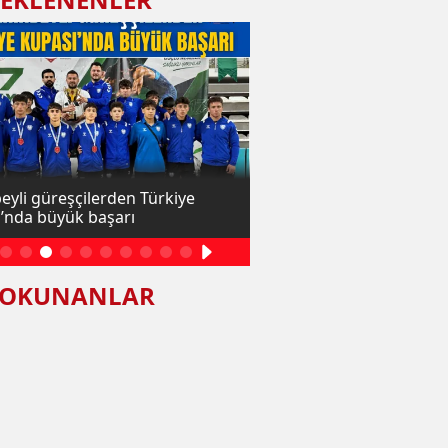
eyli güreşçilerden Türkiye
Şahinbey Ampute’den tari
’nda büyük başarı
kupa birden
 OKUNANLAR