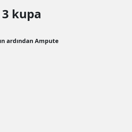
 3 kupa
nın ardından Ampute
Tamam
litikasını"
inceleyebilirsiniz.