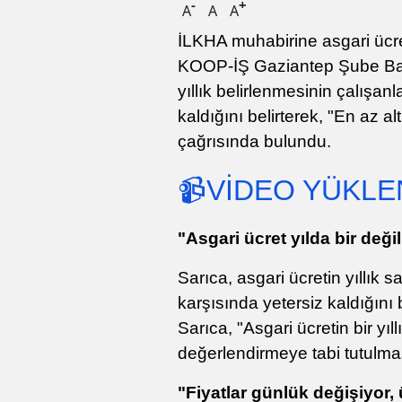
-
+
A
A
A
İLKHA muhabirine asgari ücr
KOOP-İŞ Gaziantep Şube Başk
yıllık belirlenmesinin çalışa
kaldığını belirterek, "En az a
çağrısında bulundu.
📹VİDEO YÜKLEN
"Asgari ücret yılda bir değil
Sarıca, asgari ücretin yıllık
karşısında yetersiz kaldığını be
Sarıca, "Asgari ücretin bir yıl
değerlendirmeye tabi tutulma
"Fiyatlar günlük değişiyor,