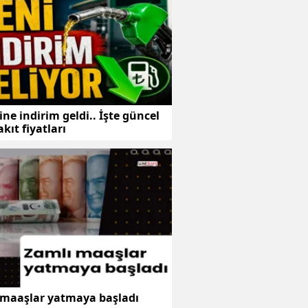
ne indirim geldi.. İşte güncel
kıt fiyatları
 maaşlar yatmaya başladı