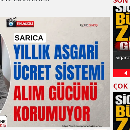
dı
Nizip’te 7 ayda 245 milyon doları aşan
Sigara
ihracat
ÇOK