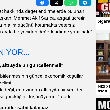
et hakkında değerlendirmelerde bulunan
anı Mehmet Akif Sarıca, asgari ücretin
Sigar
nların alım gücünü korumakta yetersiz
ltı ayda bir yeniden değerlendirme yapılmalı."
İYOR...
, altı ayda bir güncellenmeli"
 sabitlenmesinin güncel ekonomik koşullar
lirtti.
Nizip’
lık değil, en azından altı ayda bir yeniden
aşan 
sı gerektiğini düşünüyorum." dedi.
 ücretler sabit kalamaz"