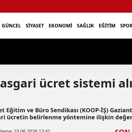
GÜNCEL
SIYASET
EKONOMI
SAĞLIK
EĞITIM
SPO
k asgari ücret sistemi 
ret Eğitim ve Büro Sendikası (KOOP-İŞ) Gazia
ri ücretin belirlenme yöntemine ilişkin değ
SON
lleme:
23.06.2026 12:41