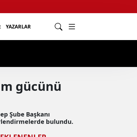
R
YAZARLAR
alım gücünü
ntep Şube Başkanı
erlendirmelerde bulundu.
 EKLENENLER