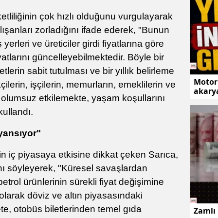
etliliğinin çok hızlı olduğunu vurgulayarak
lışanları zorladığını ifade ederek, "Bunun
yerleri ve üreticiler girdi fiyatlarına göre
yatlarını güncelleyebilmektedir. Böyle bir
lerin sabit tutulması ve bir yıllık belirleme
Motori
lerin, işçilerin, memurların, emeklilerin ve
akarya
 olumsuz etkilemekte, yaşam koşullarını
kullandı.
 yansıyor"
n iç piyasaya etkisine dikkat çeken Sarıca,
ğını söyleyerek, "Küresel savaşlardan
etrol ürünlerinin sürekli fiyat değişimine
larak döviz ve altın piyasasındaki
e, otobüs biletlerinden temel gıda
Zamlı