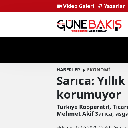
Video Galeri
Yazarlar
HABERLER
EKONOMİ
Sarıca: Yıllı
korumuyor
Türkiye Kooperatif, Tica
Mehmet Akif Sarıca, asga
Ekleme:
23.06.2026 12:40
Günce