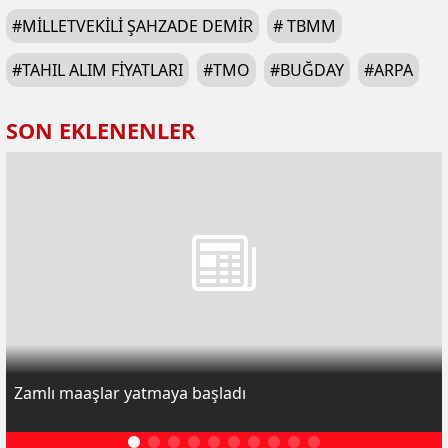
#
MILLETVEKILI ŞAHZADE DEMIR
#
TBMM
#
TAHIL ALIM FIYATLARI
#
TMO
#
BUĞDAY
#
ARPA
SON EKLENENLER
Zamlı maaşlar yatmaya başladı