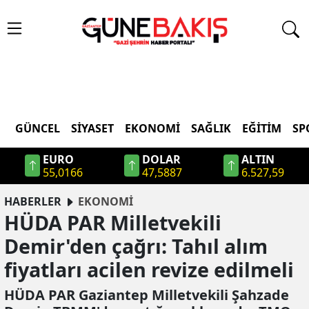
GÜNCEL
SIYASET
EKONOMI
SAĞLIK
EĞITIM
SP
EURO
DOLAR
ALTIN
55,0166
47,5887
6.527,59
HABERLER
EKONOMİ
HÜDA PAR Milletvekili
Demir'den çağrı: Tahıl alım
fiyatları acilen revize edilmeli
HÜDA PAR Gaziantep Milletvekili Şahzade