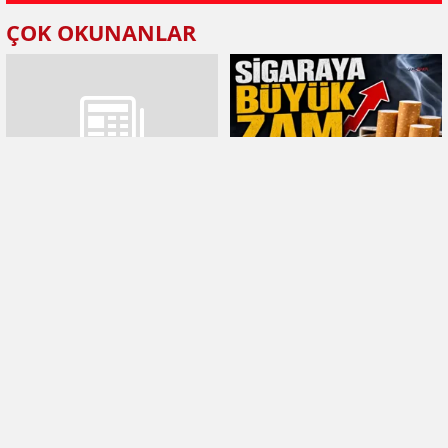
ÇOK OKUNANLAR
GTB Başkanı Akıncı: Antep
Sigaraya büyük zam geldi
fıstığı lisanslı deposu yeni
sezona hazır
Nizip’te 7 ayda 245 milyon
Motorine indirim geldi.. İşte
doları aşan ihracat
güncel akaryakıt fiyatları