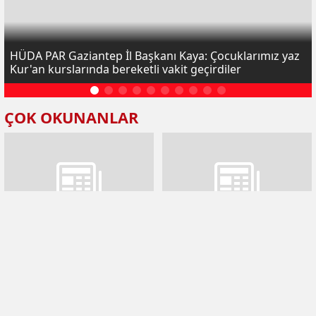
HÜDA PAR Gaziantep İl Başkanı Kaya: Çocuklarımız yaz
Kur'an kurslarında bereketli vakit geçirdiler
ÇOK OKUNANLAR
Yapıcıoğlu: Davamız hakkı
Başkan Mustafa Kaya kolları
hakim, adaleti yeryüzünde
sıvadı
egemen kılmaktır