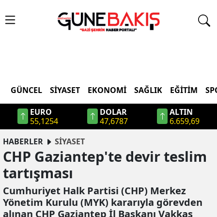
GÜNCEL
SIYASET
EKONOMI
SAĞLIK
EĞITIM
SP
EURO
DOLAR
ALTIN
55,1254
47,6787
6.659,69
HABERLER
SİYASET
CHP Gaziantep'te devir teslim
tartışması
Cumhuriyet Halk Partisi (CHP) Merkez
Yönetim Kurulu (MYK) kararıyla görevden
alınan CHP Gaziantep İl Başkanı Vakkas