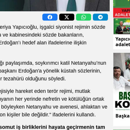
a Yapıcıoğlu, işgalci siyonist rejimin sözde
ve kabinesindeki sözde bakanların,
Yapıc
oğan’ı hedef alan ifadelerine ilişkin
adale
kılmak
ğı paylaşımda, soykırımcı katil Netanyahu’nun
şkanı Erdoğan'a yönelik küstah sözlerinin,
bir tezahürü olduğunu söyledi.
isiyle hareket eden terör rejimi, mutlak
nyanın her yerinde nefretin ve kötülüğün ortak
al böyleyken Netanyahu ve avenesi, ahlaktan ve
kişiler bile değildir." ifadelerini kullandı.
Başkan
 somut iş birliklerini hayata geçirmenin tam