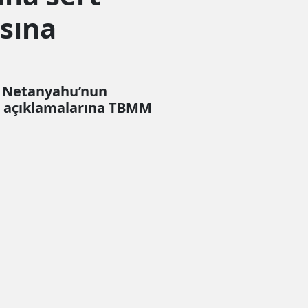
sına
n Netanyahu’nun
iz açıklamalarına TBMM
Tamam
litikasını"
inceleyebilirsiniz.