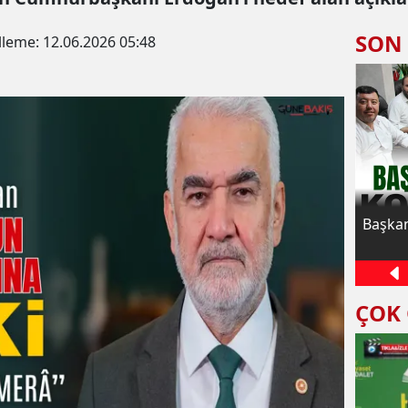
SON
lleme:
12.06.2026 05:48
HÜDA PAR Gaziantep İl Başkanı Kaya:
Başkan
Çocuklarımız yaz Kur'an kurslarında
bereketli vakit geçirdiler
ÇOK