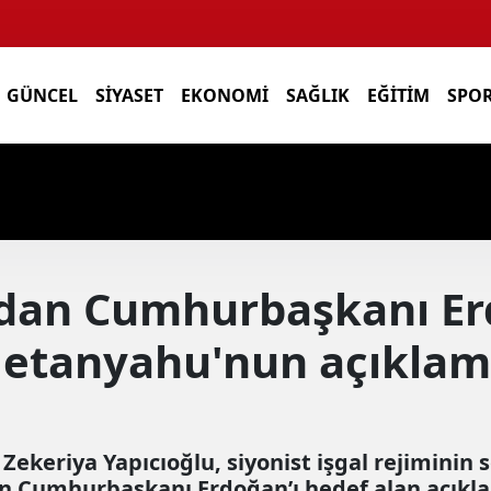
GÜNCEL
SIYASET
EKONOMI
SAĞLIK
EĞITIM
SPO
ndan Cumhurbaşkanı Er
Netanyahu'nun açıklam
ekeriya Yapıcıoğlu, siyonist işgal rejiminin
 Cumhurbaşkanı Erdoğan’ı hedef alan açıklama