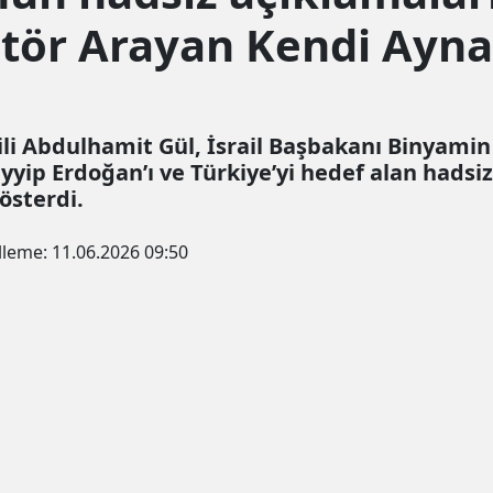
atör Arayan Kendi Ayna
li Abdulhamit Gül, İsrail Başbakanı Binyami
yip Erdoğan’ı ve Türkiye’yi hedef alan hads
gösterdi.
lleme:
11.06.2026 09:50
un şekilde çerez konumlandırmaktayız. Detaylar için
"çerez po