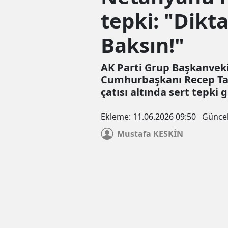
tepki: "Dikt
Baksın!"
AK Parti Grup Başkanveki
Cumhurbaşkanı Recep Tay
çatısı altında sert tepki 
Ekleme:
11.06.2026 09:50
Günce
Çerez Politikası
Mustafa
KESKİN
Veri politikasındaki amaçlarla sınırlı ve mevzuata uyg