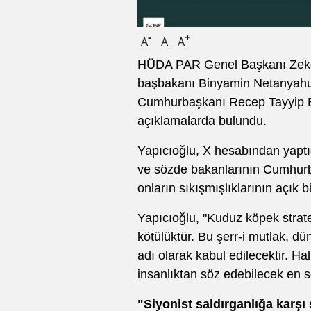
-
+
A
A
A
HÜDA PAR Genel Başkanı Zekeriy
başbakanı Binyamin Netanyahu 
Cumhurbaşkanı Recep Tayyip Erd
açıklamalarda bulundu.
Yapıcıoğlu, X hesabından yaptı
ve sözde bakanlarının Cumhurba
onların sıkışmışlıklarının açık 
Yapıcıoğlu, "Kuduz köpek stratej
kötülüktür. Bu şerr-i mutlak, dü
adı olarak kabul edilecektir. H
insanlıktan söz edebilecek en son 
"Siyonist saldırganlığa karşı