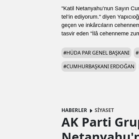
"Katil Netanyahu’nun Sayın Cum
tel’in ediyorum." diyen Yapıcıo
geçen ve inkârcıların cehenneme
tasvir eden "İlâ cehenneme zum
#
HÜDA PAR GENEL BAŞKANI
#
#
CUMHURBAŞKANI ERDOĞAN
HABERLER
SİYASET
AK Parti Gr
Netanyahu'n