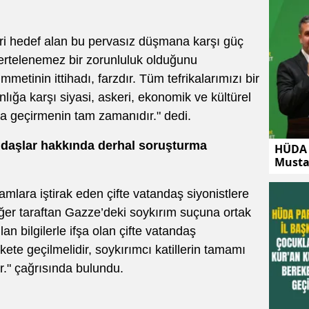
eri hedef alan bu pervasız düşmana karşı güç
 ertelenemez bir zorunluluk olduğunu
metinin ittihadı, farzdır. Tüm tefrikalarımızı bir
nlığa karşı siyasi, askeri, ekonomik ve kültürel
ata geçirmenin tam zamanıdır." dedi.
andaşlar hakkında derhal soruşturma
HÜDA 
Musta
mlara iştirak eden çifte vatandaş siyonistlere
iğer taraftan Gazze’deki soykırım suçuna ortak
an bilgilerle ifşa olan çifte vatandaş
rekete geçilmelidir, soykırımcı katillerin tamamı
r." çağrısında bulundu.