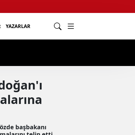
R
YAZARLAR
doğan'ı
alarına
 sözde başbakanı
larını telin etti.