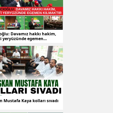
ıoğlu: Davamız hakkı hakim,
ti yeryüzünde egemen
tır
 Mustafa Kaya kolları sıvadı