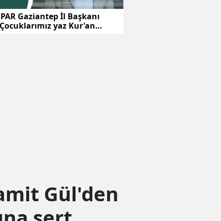
PAR Gaziantep İl Başkanı
 Çocuklarımız yaz Kur'an
rında bereketli vakit
iler
amit Gül'den
na sert