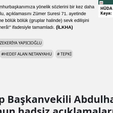
hurbaşkanımıza yönelik sözlerini bir kez daha
HÜDA 
Kaya:
ğlu, açıklamasını Zümer Suresi 71. ayetinde
kursla
 bölük bölük (gruplar halinde) sevk edilişini
geçird
erâ!" ifadesiyle tamamladı.
(İLKHA)
ZEKERIYA YAPICIOĞLU
#
HEDEF ALAN NETANYAHU
#
TEPKI
up Başkanvekili Abdulh
un hadsiz açıklamaları