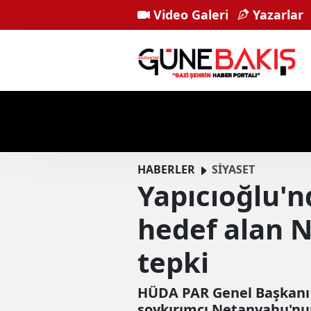
Video Galeri
Yazarlar
HABERLER
SİYASET
Yapıcıoğlu'
hedef alan 
tepki
HÜDA PAR Genel Başkanı Z
soykırımcı Netanyahu'nun