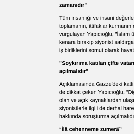
zamanıdır"
Tüm insanlığı ve insani değerl
toplamanın, ittifaklar kurmanın
vurgulayan Yapıcıoğlu, "İslam üm
kenara bırakıp siyonist saldırga
iş birliklerini somut olarak hay
"Soykırıma katılan çifte vat
açılmalıdır"
Açıklamasında Gazze'deki katlia
de dikkat çeken Yapıcıoğlu, "D
olan ve açık kaynaklardan ulaşıl
siyonistlerle ilgili de derhal ha
hakkında soruşturma açılmalıdı
İlâ cehenneme zumerâ”
“