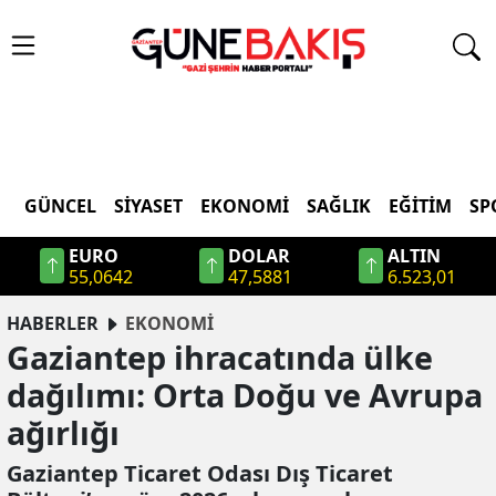
GÜNCEL
SIYASET
EKONOMI
SAĞLIK
EĞITIM
SP
EURO
DOLAR
ALTIN
55,0642
47,5881
6.523,01
HABERLER
EKONOMİ
Gaziantep ihracatında ülke
dağılımı: Orta Doğu ve Avrupa
ağırlığı
Gaziantep Ticaret Odası Dış Ticaret