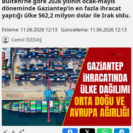
Bülteni’ne göre 2026 yılının ocak-mayıs
döneminde Gaziantep’in en fazla ihracat
yaptığı ülke 562,2 milyon dolar ile Irak oldu.
Ekleme:
11.06.2026 12:13
Güncelleme:
11.06.2026 12:13
Cemil
ÖZDAŞ
-
+
A
A
A