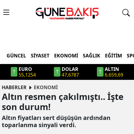
GÜNCEL
SIYASET
EKONOMI
SAĞLIK
EĞITIM
SP
EURO
DOLAR
ALTIN
55,1254
47,6787
6.659,69
HABERLER
EKONOMİ
Altın resmen çakılmıştı.. İşte
son durum!
Altın fiyatları sert düşüşün ardından
toparlanma sinyali verdi.