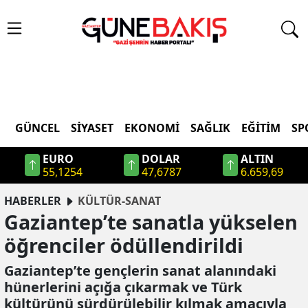
GÜNCEL
SIYASET
EKONOMI
SAĞLIK
EĞITIM
SP
EURO
DOLAR
ALTIN
55,1254
47,6787
6.659,69
HABERLER
KÜLTÜR-SANAT
Gaziantep’te sanatla yükselen
öğrenciler ödüllendirildi
Gaziantep’te gençlerin sanat alanındaki
hünerlerini açığa çıkarmak ve Türk
kültürünü sürdürülebilir kılmak amacıyla