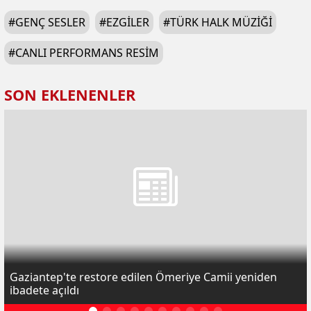
#
GENÇ SESLER
#
EZGILER
#
TÜRK HALK MÜZIĞI
#
CANLI PERFORMANS RESIM
SON EKLENENLER
Gaziantep'te restore edilen Ömeriye Camii yeniden
ibadete açıldı
Çerez Politikası