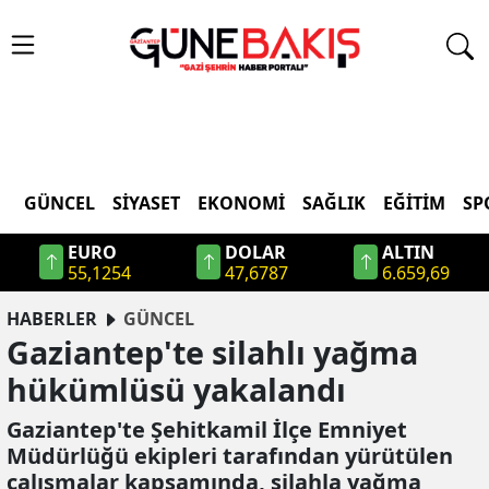
GÜNCEL
SIYASET
EKONOMI
SAĞLIK
EĞITIM
SP
EURO
DOLAR
ALTIN
55,1254
47,6787
6.659,69
HABERLER
GÜNCEL
Gaziantep'te silahlı yağma
hükümlüsü yakalandı
Gaziantep'te Şehitkamil İlçe Emniyet
Müdürlüğü ekipleri tarafından yürütülen
çalışmalar kapsamında, silahla yağma