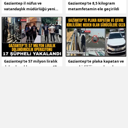
Gaziantep il nüfus ve
Gaziantep'te 8,5 kilogram
vatandaşlık müdürlüğü yeni
metamfetamin ele geçirildi
binasına taşındı
Gaziantep’te 57 milyon liralık
Gaziantep’te plaka kapatan ve
dolandırıcılık operasyonu: 17
çevre kirliliğine neden olan
şüpheli yakalandı
sürücülere ceza
HABERLER
GÜNCEL
Gaziantep'te kaza sonrası
kavga: 6 şüpheli yakalandı, 1