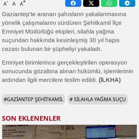
-
+
A
A
A
Gaziantep'te aranan şahısların yakalanmasına
yönelik çalışmalarını sürdüren Şehitkamil İlçe
Emniyet Müdürlüğü ekipleri, silahla yağma
suçundan hakkında kesinleşmiş 30 yıl hapis
cezası bulunan bir şüpheliyi yakaladı.
Emniyet birimlerince gerçekleştirilen operasyon
sonucunda gözaltına alınan hükümlü, işlemlerinin
ardından ilgili mercilere teslim edildi.
(İLKHA)
#
GAZIANTEP ŞEHITKAMIL
#
SILAHLA YAĞMA SUÇU
SON EKLENENLER