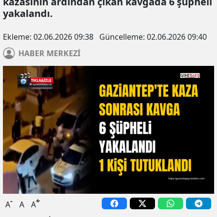
kazasının ardından çıkan kavgada 6 şüpheli
yakalandı.
Ekleme:
02.06.2026 09:38
Güncelleme:
02.06.2026 09:40
HABER
MERKEZİ
-
+
A
A
A