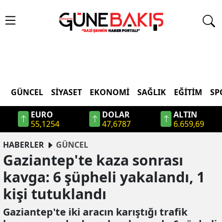
GÜNCEL
SIYASET
EKONOMI
SAĞLIK
EĞITIM
SP
EURO
DOLAR
ALTIN
55,1254
47,6787
6.659,69
HABERLER
GÜNCEL
Gaziantep'te kaza sonrası
kavga: 6 şüpheli yakalandı, 1
kişi tutuklandı
Gaziantep'te iki aracın karıştığı trafik