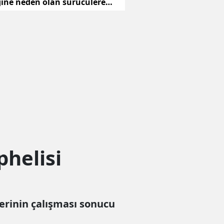
iğine neden olan sürücülere
phelisi
plerinin çalışması sonucu