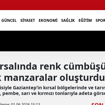
GÜNCEL
SIYASET
EKONOMI
SAĞLIK
EĞITIM
SPO
rsalında renk cümbüşü
k manzaralar oluşturdu
kisiyle Gaziantep’in kırsal bölgelerinde ve tar
, pembe, sarı ve kırmızı tonlarıyla adeta görs
SON
lleme:
01.06.2026 15:13