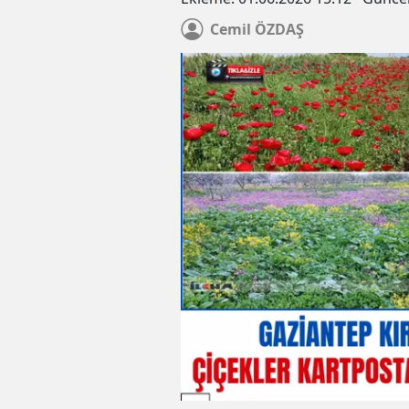
Cemil
ÖZDAŞ
te haklarında kesinleşmiş
Şahinbey’de sağlığa zararlı e
ası bulunan 2 hükümlü
sakatatlar imha edildi