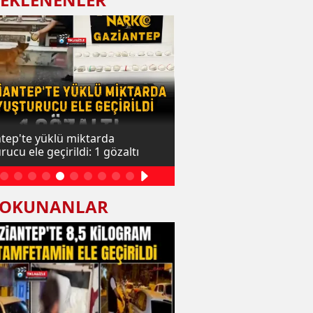
tep'te yüklü miktarda
Diyanet Sen Gaziantep Ş
ucu ele geçirildi: 1 gözaltı
Göral: Gazze'de zulüm ve
sürüyor
 OKUNANLAR