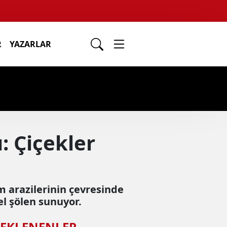
R
YAZARLAR
: Çiçekler
ım arazilerinin çevresinde
el şölen sunuyor.
 EKLENENLER