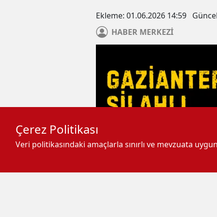
Ekleme:
01.06.2026 14:59
Günce
HABER
MERKEZİ
Çerez Politikası
Veri politikasındaki amaçlarla sınırlı ve mevzuata uyg