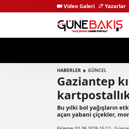
Video Galeri
Yazarlar
HABERLER
GÜNCEL
Gaziantep kı
kartpostallı
Bu yılki bol yağışların et
açan yabani çiçekler, mor
Ekleme:
01.06.2026 15:12
Günce