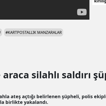
kirlil
ceza
Ü
#
KARTPOSTALLIK MANZARALAR
araca silahlı saldırı şü
ahla ateş açtığı belirlenen şüpheli, polis eki
la birlikte yakalandı.