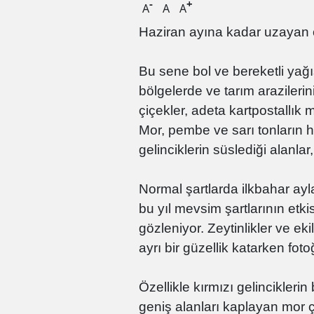
-
+
A
A
A
Haziran ayına kadar uzayan ç
Bu sene bol ve bereketli yağış
bölgelerde ve tarım araziler
çiçekler, adeta kartpostallık 
Mor, pembe ve sarı tonların h
gelinciklerin süslediği alanlar
Normal şartlarda ilkbahar ay
bu yıl mevsim şartlarının etk
gözleniyor. Zeytinlikler ve ek
ayrı bir güzellik katarken fot
Özellikle kırmızı gelincikleri
geniş alanları kaplayan mor ç