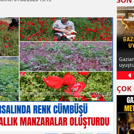
t ve
Uluslararası Filistin Konvoyu
Gazian
Gaziantep'te mitingle karşılandı
uyuştur
ÇOK