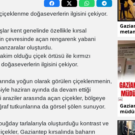
içeklenme doğaseverlerin ilgisini çekiyor.
Gazian
lar kent genelinde özellikle kırsal
metam
inin çevresinde açan rengarenk yabani
manzaralar oluşturdu.
akim olduğu çiçek örtüsü ile kırmızı
, doğaseverlerin ilgisini çekiyor.
larında yoğun olarak görülen çiçeklenmenin,
isiyle haziran ayında da devam ettiği
ili araziler arasında açan çiçekler, bölgeye
Gazian
oğraf tutkunlarına da görsel şölen sunuyor.
müdür
n buğday tarlalarıyla oluşturduğu kontrast ve
içekler, Gaziantep kırsalında baharın