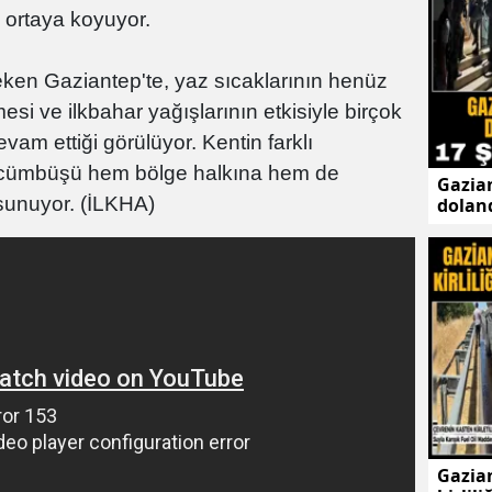
u ortaya koyuyor.
çeken Gaziantep'te, yaz sıcaklarının henüz
si ve ilkbahar yağışlarının etkisiyle birçok
am ettiği görülüyor. Kentin farklı
k cümbüşü hem bölge halkına hem de
Gazian
 sunuyor. (İLKHA)
doland
şüphe
Gazian