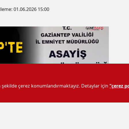
lleme:
01.06.2026 15:00
un şekilde çerez konumlandırmaktayız. Detaylar için
"çerez po