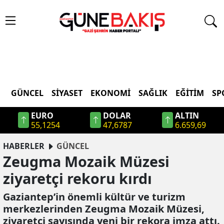
GÜNCEL
SIYASET
EKONOMI
SAĞLIK
EĞITIM
SP
EURO
DOLAR
ALTIN
55,1254
47,6787
6.659,69
HABERLER
GÜNCEL
Zeugma Mozaik Müzesi
ziyaretçi rekoru kırdı
Gaziantep’in önemli kültür ve turizm
merkezlerinden Zeugma Mozaik Müzesi,
ziyaretçi sayısında yeni bir rekora imza attı.