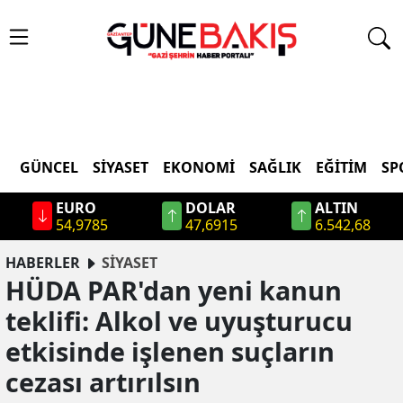
GÜNCEL
SIYASET
EKONOMI
SAĞLIK
EĞITIM
SP
EURO
DOLAR
ALTIN
54,9785
47,6915
6.542,68
HABERLER
SİYASET
HÜDA PAR'dan yeni kanun
teklifi: Alkol ve uyuşturucu
etkisinde işlenen suçların
cezası artırılsın