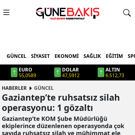
GÜNCEL
SIYASET
EKONOMI
SAĞLIK
EĞITIM
SP
EURO
DOLAR
ALTIN
55,0589
47,5912
6.512,73
HABERLER
GÜNCEL
Gaziantep’te ruhsatsız silah
operasyonu: 1 gözaltı
Gaziantep’te KOM Şube Müdürlüğü
ekiplerince düzenlenen operasyonda çok
sayıda ruhsatsız silah ve mühimmat ele