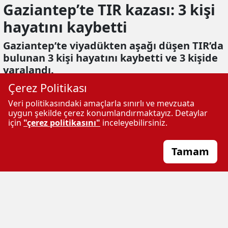
Gaziantep’te TIR kazası: 3 kişi
hayatını kaybetti
Gaziantep’te viyadükten aşağı düşen TIR’da
bulunan 3 kişi hayatını kaybetti ve 3 kişide
yaralandı.
Çerez Politikası
Ekleme:
23.05.2026 08:54
Güncelleme:
23.05.2026 08:56
Veri politikasındaki amaçlarla sınırlı ve mevzuata
HABER
MERKEZİ
uygun şekilde çerez konumlandırmaktayız. Detaylar
için
"çerez politikasını"
inceleyebilirsiniz.
Tamam