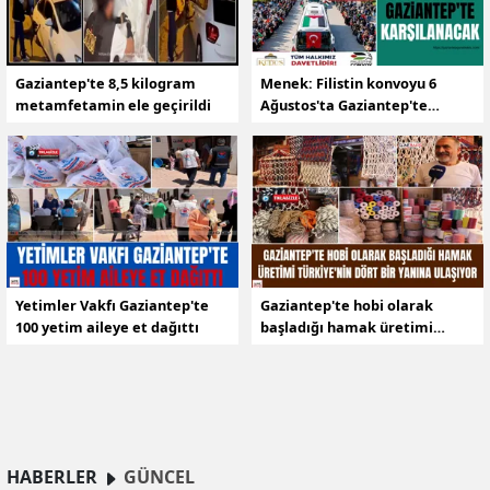
Gaziantep'te 8,5 kilogram
Menek: Filistin konvoyu 6
metamfetamin ele geçirildi
Ağustos'ta Gaziantep'te
karşılanacak
Yetimler Vakfı Gaziantep'te
Gaziantep'te hobi olarak
100 yetim aileye et dağıttı
başladığı hamak üretimi
Türkiye'nin dört bir yanına
ulaşıyor
HABERLER
GÜNCEL