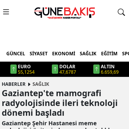
GÜNCEL
SIYASET
EKONOMI
SAĞLIK
EĞITIM
SP
EURO
DOLAR
ALTIN
55,1254
47,6787
6.659,69
HABERLER
SAĞLIK
Gaziantep'te mamografi
radyolojisinde ileri teknoloji
dönemi başladı
Gaziantep Şehir Hastanesi meme