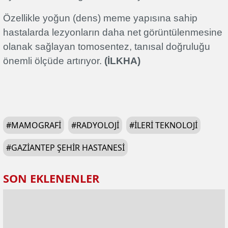
Özellikle yoğun (dens) meme yapısına sahip
hastalarda lezyonların daha net görüntülenmesine
olanak sağlayan tomosentez, tanısal doğruluğu
önemli ölçüde artırıyor.
(İLKHA)
#
MAMOGRAFI
#
RADYOLOJI
#
ILERI TEKNOLOJI
#
GAZIANTEP ŞEHIR HASTANESI
SON EKLENENLER