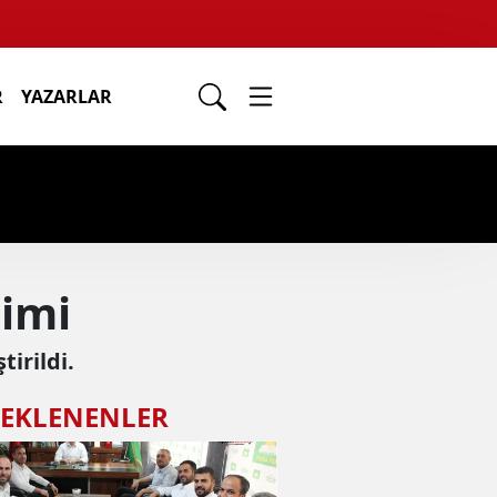
R
YAZARLAR
şimi
irildi.
 EKLENENLER