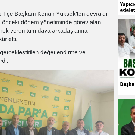
Yapıc
adale
i İlçe Başkanı Kenan Yüksek’ten devraldı.
kılmak
 önceki dönem yönetiminde görev alan
 emek veren tüm dava arkadaşlarına
r etti.
la gerçekleştirilen değerlendirme ve
rdi.
Başkan