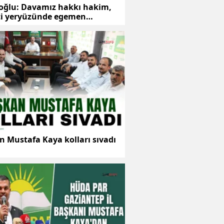
ıoğlu: Davamız hakkı hakim,
ti yeryüzünde egemen
tır
 Mustafa Kaya kolları sıvadı