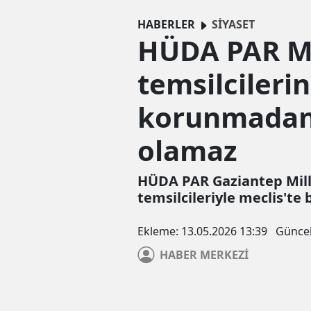
HABERLER
SİYASET
HÜDA PAR Mil
temsilcilerin
korunmadan h
olamaz
HÜDA PAR Gaziantep Mille
temsilcileriyle meclis'te 
Ekleme:
13.05.2026 13:39
Günce
HABER
MERKEZİ
Çerez Politikası
Veri politikasındaki amaçlarla sınırlı ve mevzuata uyg