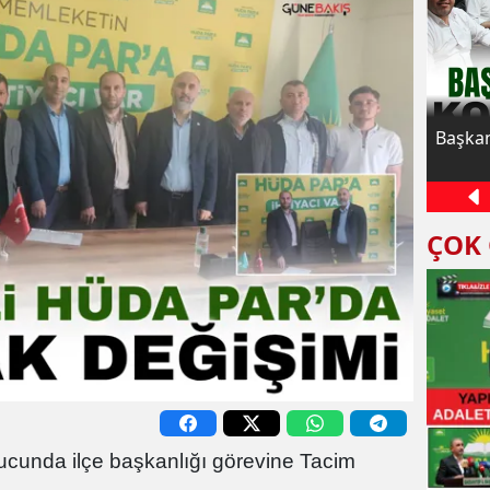
HÜDA PAR Gaziantep İl Başkanı Kaya:
Başkan
Çocuklarımız yaz Kur'an kurslarında
bereketli vakit geçirdiler
ÇOK
cunda ilçe başkanlığı görevine Tacim