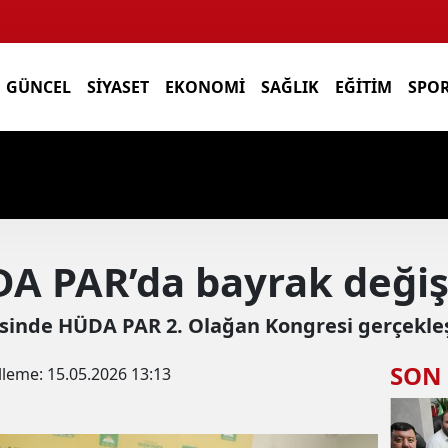
GÜNCEL
SIYASET
EKONOMI
SAĞLIK
EĞITIM
SPO
DA PAR’da bayrak deği
esinde HÜDA PAR 2. Olağan Kongresi gerçekleşt
SON
lleme:
15.05.2026 13:13