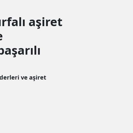
falı aşiret
e
aşarılı
erleri ve aşiret
Tamam
litikasını"
inceleyebilirsiniz.