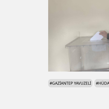
#
GAZIANTEP YAVUZELI
#
HÜDA