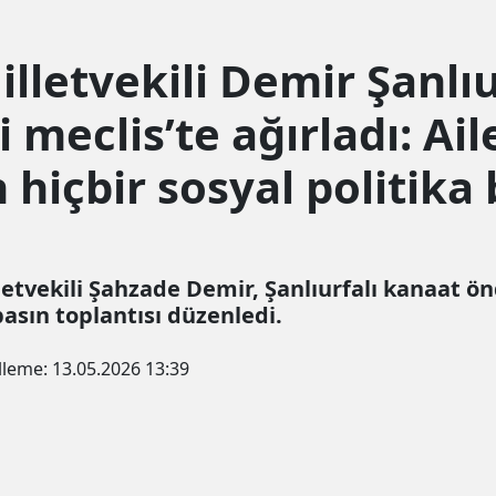
letvekili Demir Şanlıur
i meclis’te ağırladı: Ail
içbir sosyal politika b
tvekili Şahzade Demir, Şanlıurfalı kanaat önd
basın toplantısı düzenledi.
lleme:
13.05.2026 13:39
un şekilde çerez konumlandırmaktayız. Detaylar için
"çerez po