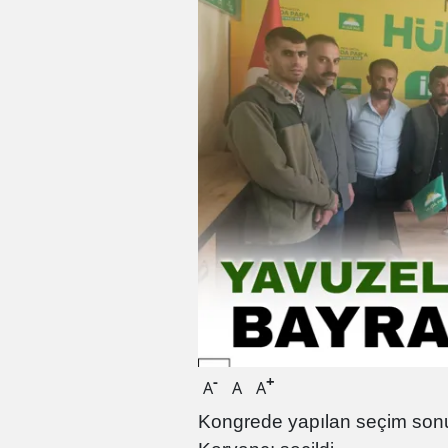
-
+
A
A
A
Kongrede yapılan seçim sonu