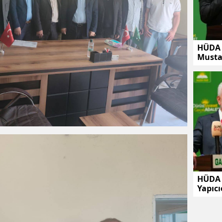
HÜDA 
Musta
HÜDA 
Yapıcı
günde