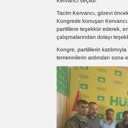
Kervancı seçildi.
Tacim Kervancı, görevi öncek
Kongrede konuşan Kervancı,
partililere teşekkür ederek,
çalışmalarından dolayı teşekkü
Kongre, partililerin katılımıy
temennilerin ardından sona e