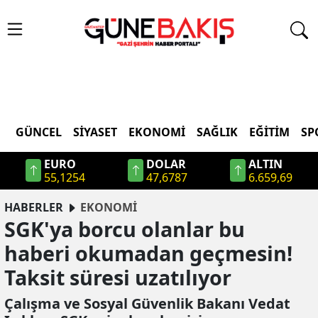
GÜNCEL
SIYASET
EKONOMI
SAĞLIK
EĞITIM
SP
EURO
DOLAR
ALTIN
55,1254
47,6787
6.659,69
HABERLER
EKONOMİ
SGK'ya borcu olanlar bu
haberi okumadan geçmesin!
Taksit süresi uzatılıyor
Çalışma ve Sosyal Güvenlik Bakanı Vedat