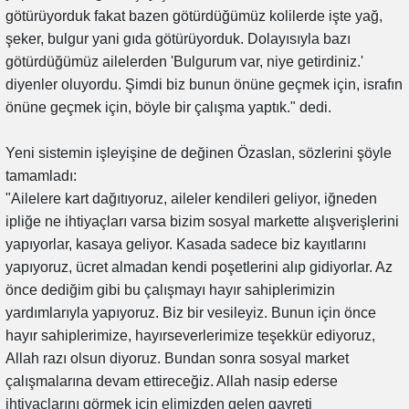
götürüyorduk fakat bazen götürdüğümüz kolilerde işte yağ,
şeker, bulgur yani gıda götürüyorduk. Dolayısıyla bazı
götürdüğümüz ailelerden 'Bulgurum var, niye getirdiniz.'
diyenler oluyordu. Şimdi biz bunun önüne geçmek için, israfın
önüne geçmek için, böyle bir çalışma yaptık." dedi.
Yeni sistemin işleyişine de değinen Özaslan, sözlerini şöyle
tamamladı:
"Ailelere kart dağıtıyoruz, aileler kendileri geliyor, iğneden
ipliğe ne ihtiyaçları varsa bizim sosyal markette alışverişlerini
yapıyorlar, kasaya geliyor. Kasada sadece biz kayıtlarını
yapıyoruz, ücret almadan kendi poşetlerini alıp gidiyorlar. Az
önce dediğim gibi bu çalışmayı hayır sahiplerimizin
yardımlarıyla yapıyoruz. Biz bir vesileyiz. Bunun için önce
hayır sahiplerimize, hayırseverlerimize teşekkür ediyoruz,
Allah razı olsun diyoruz. Bundan sonra sosyal market
çalışmalarına devam ettireceğiz. Allah nasip ederse
ihtiyaçlarını görmek için elimizden gelen gayreti