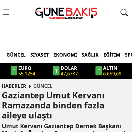
GÜNCEL
SIYASET
EKONOMI
SAĞLIK
EĞITIM
SP
EURO
DOLAR
ALTIN
55,1254
47,6787
6.659,69
HABERLER
GÜNCEL
Gaziantep Umut Kervanı
Ramazanda binden fazla
aileye ulaştı
Umut Kervanı Gaziantep Dernek Başkanı