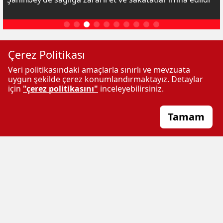
ÇOK OKUNANLAR
Çerez Politikası
Veri politikasındaki amaçlarla sınırlı ve mevzuata
uygun şekilde çerez konumlandırmaktayız. Detaylar
için
"çerez politikasını"
inceleyebilirsiniz.
Tamam
Gaziantep il nüfus ve
Gaziantep'te 8,5 kilogram
vatandaşlık müdürlüğü yeni
metamfetamin ele geçirildi
binasına taşındı