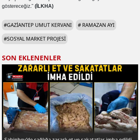
göstereceğiz."
(İLKHA)
#
GAZIANTEP UMUT KERVANI
#
RAMAZAN AYI
#
SOSYAL MARKET PROJESI
SON EKLENENLER
Şahinbey’de sağlığa zararlı et ve sakatatlar imha edildi