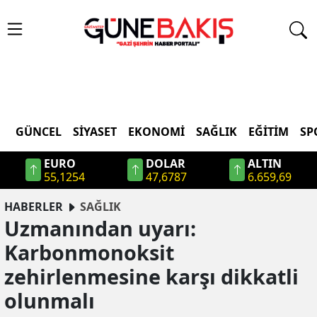
GÜNCEL
SIYASET
EKONOMI
SAĞLIK
EĞITIM
SP
EURO
DOLAR
ALTIN
55,1254
47,6787
6.659,69
HABERLER
SAĞLIK
Uzmanından uyarı:
Karbonmonoksit
zehirlenmesine karşı dikkatli
olunmalı