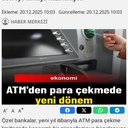
Ekleme:
20.12.2025 10:03
Güncelleme:
20.12.2025 10:03
HABER
MERKEZİ
-
+
A
A
A
Özel bankalar, yeni yıl itibarıyla ATM para çekme