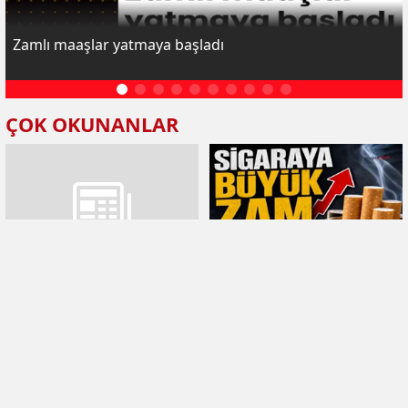
Zamlı maaşlar yatmaya başladı
ÇOK OKUNANLAR
GTB Başkanı Akıncı: Antep
Sigaraya büyük zam geldi
fıstığı lisanslı deposu yeni
sezona hazır