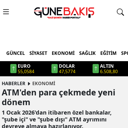
GÜNCEL
SIYASET
EKONOMI
SAĞLIK
EĞITIM
SP
EURO
DOLAR
ALTIN
55,0584
47,5774
6.508,80
HABERLER
EKONOMİ
ATM'den para çekmede yeni
dönem
1 Ocak 2026'dan itibaren özel bankalar,
"şube içi" ve "şube dışı" ATM ayrımını
devreye almaya hazırlanıyor.