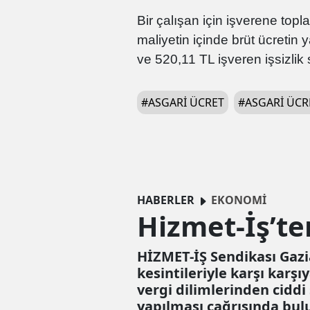
Bir çalışan için işverene top
maliyetin içinde brüt ücretin 
ve 520,11 TL işveren işsizlik s
#
ASGARI ÜCRET
#
ASGARI ÜCR
HABERLER
EKONOMİ
Hizmet-İş’ten
HİZMET-İŞ Sendikası Gazi
kesintileriyle karşı karş
vergi dilimlerinden ciddi
yapılması çağrısında bul