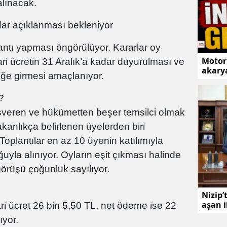
alınacak.
dar açıklanması bekleniyor
ntı yapması öngörülüyor. Kararlar oy
Motori
ari ücretin 31 Aralık’a kadar duyurulması ve
akarya
üğe girmesi amaçlanıyor.
?
işveren ve hükümetten beşer temsilci olmak
kanlıkça belirlenen üyelerden biri
oplantılar en az 10 üyenin katılımıyla
ğuyla alınıyor. Oyların eşit çıkması halinde
örüşü çoğunluk sayılıyor.
Nizip’
aşan 
ari ücret 26 bin 5,50 TL, net ödeme ise 22
ıyor.