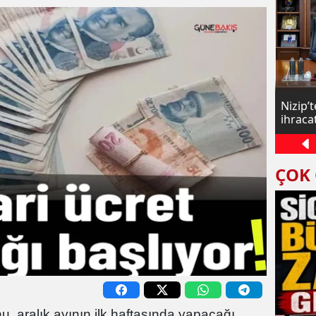
Zamlı maaşlar yatmaya başladı
Nizip’
ihraca
ÇOK
, aralık ayının ilk haftasında yapacağı