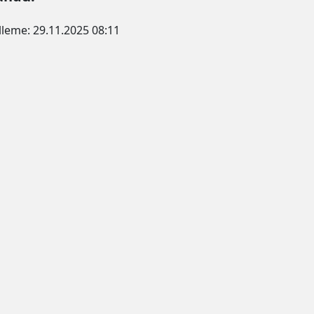
lleme:
29.11.2025 08:11
un şekilde çerez konumlandırmaktayız. Detaylar için
"çerez po