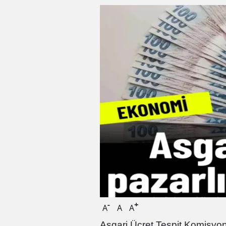
-
+
A
A
A
Asgari Ücret Tespit Komisyonu