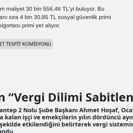
lam maliyet 30 bin 556,46 TL’yi buluyor. Bu
yanı sıra 4 bin 30,85 TL sosyal güvenlik primi
igortası primi yer alıyor.
ET TESPIT KOMISYONU
 “Vergi Dilimi Sabitlen
antep 2 Nolu Şube Başkanı Ahmet Hoşaf, Ocak
ıya kalan işçi ve emekçilerin yılın dördüncü a
 şekilde etkilendiğini belirterek vergi sistem
undu.