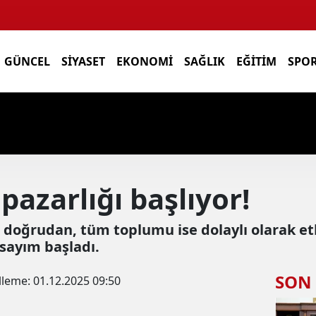
GÜNCEL
SIYASET
EKONOMI
SAĞLIK
EĞITIM
SPO
pazarlığı başlıyor!
ı doğrudan, tüm toplumu ise dolaylı olarak et
 sayım başladı.
SON
lleme:
01.12.2025 09:50