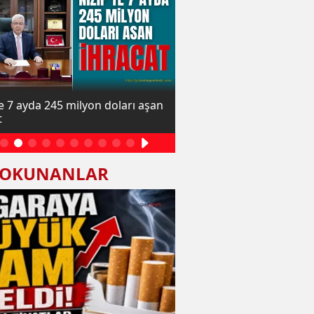
te 7 ayda 245 milyon doları aşan
Sigaraya büyük zam geld
t
 OKUNANLAR