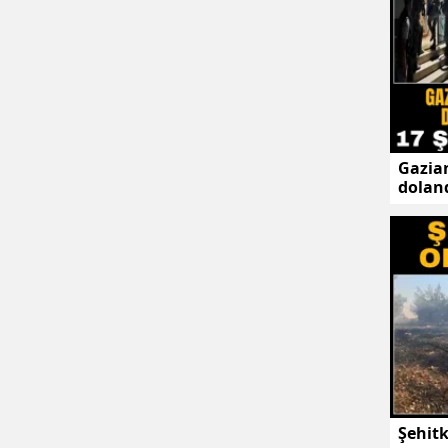
Gazian
doland
şüphe
Şehit