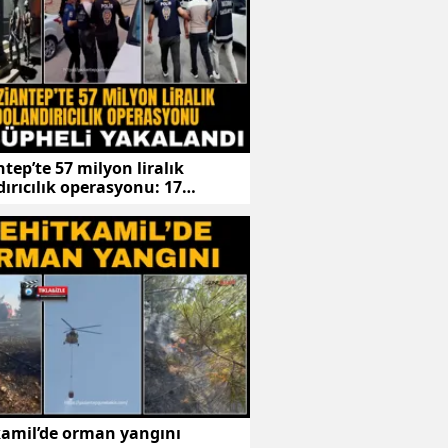
tep’te 57 milyon liralık
ırıcılık operasyonu: 17
li yakalandı
kamil’de orman yangını