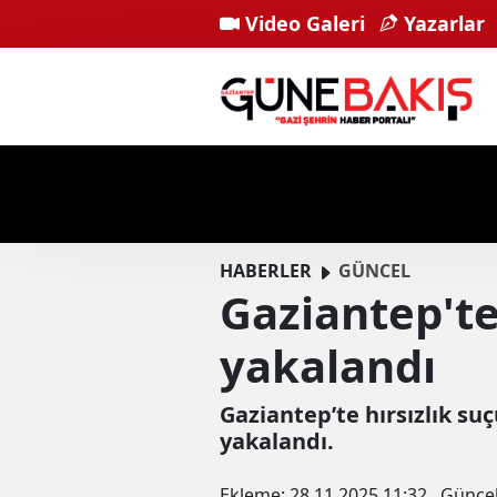
Video Galeri
Yazarlar
HABERLER
GÜNCEL
Gaziantep'te
yakalandı
Gaziantep’te hırsızlık su
yakalandı.
Ekleme:
28.11.2025 11:32
Günce