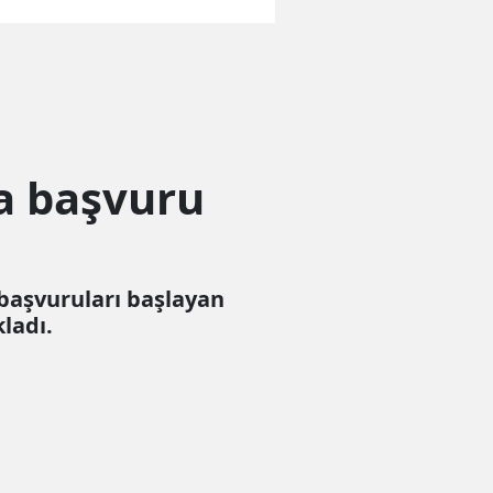
la başvuru
 başvuruları başlayan
kladı.