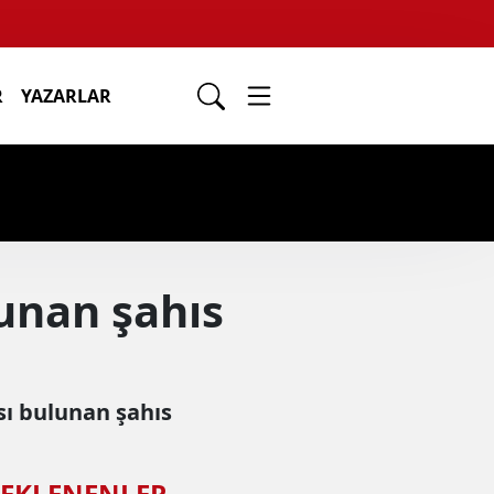
R
YAZARLAR
lunan şahıs
sı bulunan şahıs
 EKLENENLER