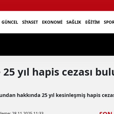
GÜNCEL
SIYASET
EKONOMI
SAĞLIK
EĞITIM
SPO
 25 yıl hapis cezası bu
çundan hakkında 25 yıl kesinleşmiş hapis ceza
SON
lleme:
28.11.2025 11:33