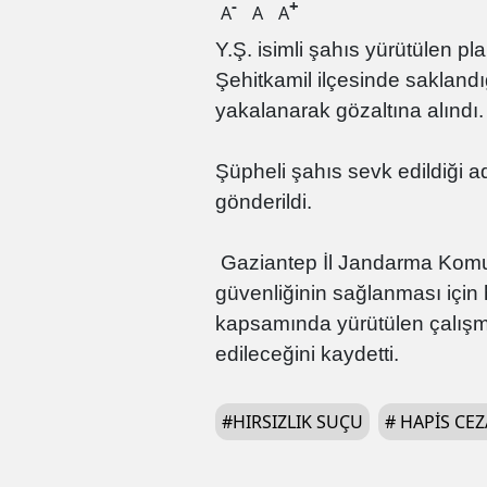
-
+
A
A
A
Y.Ş. isimli şahıs yürütülen p
Şehitkamil ilçesinde sakland
yakalanarak gözaltına alındı.
Şüpheli şahıs sevk edildiği 
gönderildi.
Gaziantep İl Jandarma Komut
güvenliğinin sağlanması için 
kapsamında yürütülen çalışm
edileceğini kaydetti.
#
HIRSIZLIK SUÇU
#
HAPIS CEZ