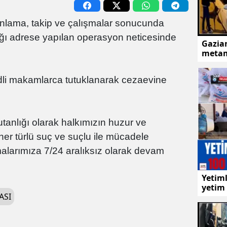
lanlama, takip ve çalışmalar sonucunda
ığı adrese yapılan operasyon neticesinde
Gazian
metam
adli makamlarca tutuklanarak cezaevine
anlığı olarak halkımızın huzur ve
her türlü suç ve suçlu ile mücadele
alarımıza 7/24 aralıksız olarak devam
Yetiml
yetim 
ASI