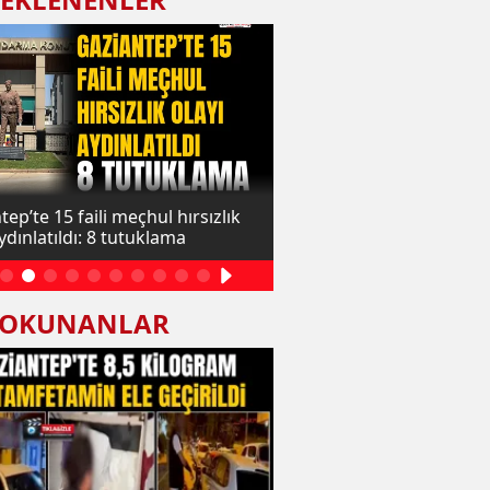
ep’te 15 faili meçhul hırsızlık
Gaziantep’te 57 milyon lir
ydınlatıldı: 8 tutuklama
dolandırıcılık operasyonu
yakalandı
 OKUNANLAR