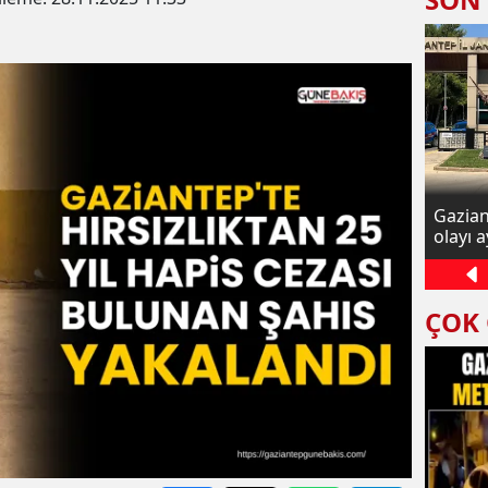
Diyanet Sen Gaziantep Şube Başkanı
Gaziant
Göral: Gazze'de zulüm ve işgal
olayı a
sürüyor
ÇOK