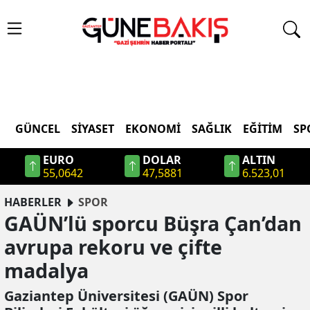
GÜNCEL
SIYASET
EKONOMI
SAĞLIK
EĞITIM
SP
EURO
DOLAR
ALTIN
55,0642
47,5881
6.523,01
HABERLER
SPOR
GAÜN’lü sporcu Büşra Çan’dan
avrupa rekoru ve çifte
madalya
Gaziantep Üniversitesi (GAÜN) Spor