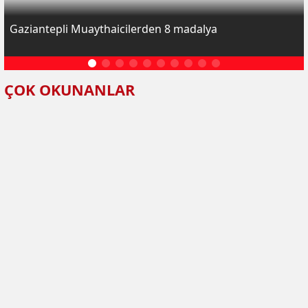
Gaziantepli Muaythaicilerden 8 madalya
ÇOK OKUNANLAR
HABERLER
SPOR
Gaziantepli sporcu Sezan
Coşgun’dan çifte şampiyonluk
Türkiye Muay Thai ve Jujitsu Federasyonu
tarafından İzmir’de düzenlenen Ulusal Nogi
ve iller arası Newaza Gi müsabakalarında
Gaziantep’i temsil eden Sezan Coşgun, her