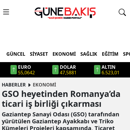
GÜNCEL
SIYASET
EKONOMI
SAĞLIK
EĞITIM
SP
EURO
DOLAR
ALTIN
55,0642
47,5881
6.523,01
HABERLER
EKONOMİ
GSO heyetinden Romanya’da
ticari iş birliği çıkarması
Gaziantep Sanayi Odası (GSO) tarafından
yürütülen Gaziantep Ayakkabı ve Triko
Kümeleri Projeleri kapsamında, Ticaret