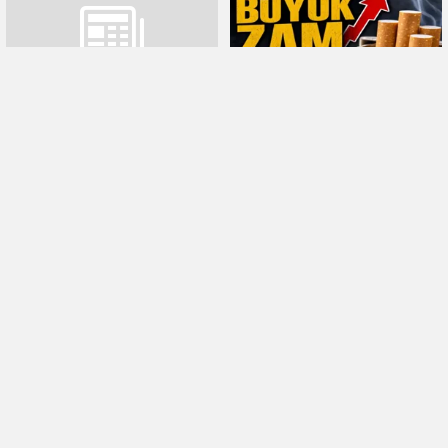
GTB Başkanı Akıncı: Antep
Sigaraya büyük zam geldi
fıstığı lisanslı deposu yeni
sezona hazır
Nizip’te 7 ayda 245 milyon
Motorine indirim geldi.. İşte
doları aşan ihracat
güncel akaryakıt fiyatları