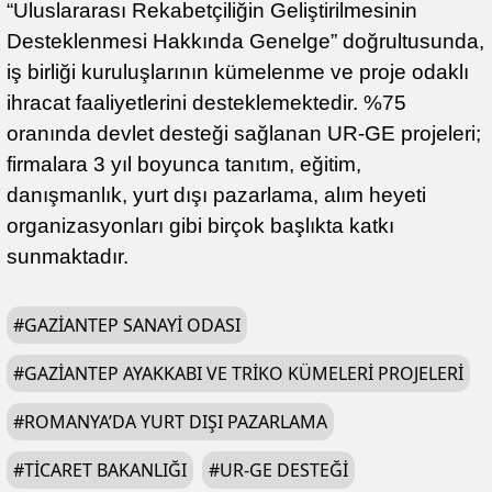
“Uluslararası Rekabetçiliğin Geliştirilmesinin
Desteklenmesi Hakkında Genelge” doğrultusunda,
iş birliği kuruluşlarının kümelenme ve proje odaklı
ihracat faaliyetlerini desteklemektedir. %75
oranında devlet desteği sağlanan UR-GE projeleri;
firmalara 3 yıl boyunca tanıtım, eğitim,
danışmanlık, yurt dışı pazarlama, alım heyeti
organizasyonları gibi birçok başlıkta katkı
sunmaktadır.
#
GAZIANTEP SANAYI ODASI
#
GAZIANTEP AYAKKABI VE TRIKO KÜMELERI PROJELERI
#
ROMANYA’DA YURT DIŞI PAZARLAMA
#
TICARET BAKANLIĞI
#
UR-GE DESTEĞI