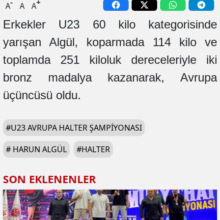
-
+
A
A
A
Erkekler U23 60 kilo kategorisinde
yarışan Algül, koparmada 114 kilo ve
toplamda 251 kiloluk dereceleriyle iki
bronz madalya kazanarak, Avrupa
üçüncüsü oldu.
#
U23 AVRUPA HALTER ŞAMPIYONASI
#
HARUN ALGÜL
#
HALTER
SON EKLENENLER