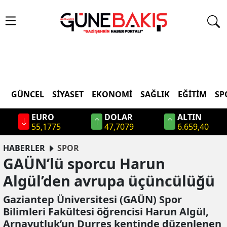
GÜNCEL
SIYASET
EKONOMI
SAĞLIK
EĞITIM
SP
EURO
DOLAR
ALTIN
55,1775
47,7079
6.659,40
HABERLER
SPOR
GAÜN’lü sporcu Harun
Algül’den avrupa üçüncülüğü
Gaziantep Üniversitesi (GAÜN) Spor
Bilimleri Fakültesi öğrencisi Harun Algül,
Arnavutluk’un Durres kentinde düzenlenen