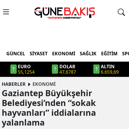
GÜNCEL
SIYASET
EKONOMI
SAĞLIK
EĞITIM
SP
EURO
DOLAR
ALTIN
55,1254
47,6787
6.659,69
HABERLER
EKONOMİ
Gaziantep Büyükşehir
Belediyesi’nden “sokak
hayvanları” iddialarına
yalanlama