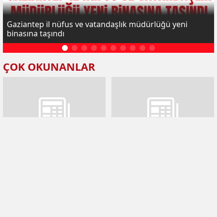
Gaziantep il nüfus ve vatandaşlık müdürlüğü yeni
binasına taşındı
ÇOK OKUNANLAR
Gaziantep'te 8,5 kilogram
Gaziantep’te 57 milyon liralık
metamfetamin ele geçirildi
dolandırıcılık operasyonu: 17
şüpheli yakalandı