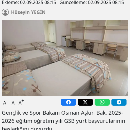
Ekleme:
02.09.2025 08:15
Güncelleme:
02.09.2025 08:15
Hüseyin
YEGİN
-
+
A
A
A
Gençlik ve Spor Bakanı Osman Aşkın Bak, 2025-
2026 eğitim öğretim yılı GSB yurt başvurularının
başladığını duyurdu.