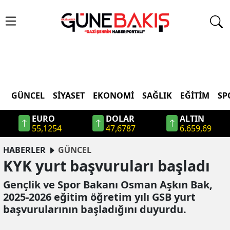
GÜNCEL
SIYASET
EKONOMI
SAĞLIK
EĞITIM
SP
EURO
DOLAR
ALTIN
55,1254
47,6787
6.659,69
HABERLER
GÜNCEL
KYK yurt başvuruları başladı
Gençlik ve Spor Bakanı Osman Aşkın Bak,
2025-2026 eğitim öğretim yılı GSB yurt
başvurularının başladığını duyurdu.