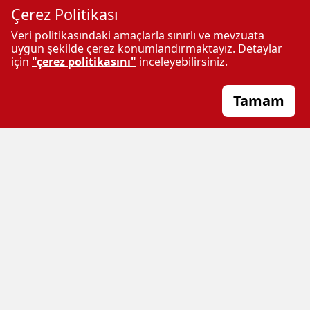
Çerez Politikası
Veri politikasındaki amaçlarla sınırlı ve mevzuata
uygun şekilde çerez konumlandırmaktayız. Detaylar
ÇOK OKUNANLAR
için
"çerez politikasını"
inceleyebilirsiniz.
Tamam
Sigaraya büyük zam geldi
Nizip’te 7 ayda 245 milyon
doları aşan ihracat