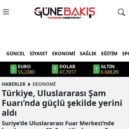
GÜNCEL
SIYASET
EKONOMI
SAĞLIK
EĞITIM
SP
EURO
DOLAR
ALTIN
55,2380
47,7017
6.688,89
HABERLER
EKONOMİ
Türkiye, Uluslararası Şam
Fuarı’nda güçlü şekilde yerini
aldı
Suriye’de Uluslararası Fuar Merkezi’nde