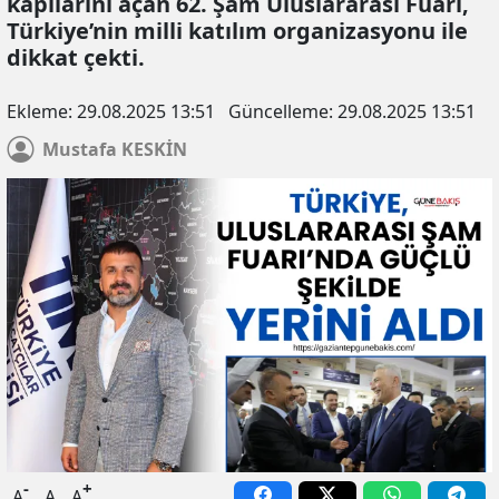
kapılarını açan 62. Şam Uluslararası Fuarı,
Türkiye’nin milli katılım organizasyonu ile
dikkat çekti.
Ekleme:
29.08.2025 13:51
Güncelleme:
29.08.2025 13:51
Mustafa
KESKİN
-
+
A
A
A