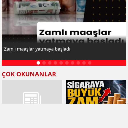
Zamlı maaşlar yatmaya başladı
ÇOK OKUNANLAR
GTB Başkanı Akıncı: Antep
Sigaraya büyük zam geldi