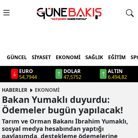
GÜNCEL
SIYASET
EKONOMI
SAĞLIK
EĞITIM
SP
EURO
DOLAR
ALTIN
54,7944
47,5752
6.494,82
HABERLER
EKONOMİ
Bakan Yumaklı duyurdu:
Ödemeler bugün yapılacak!
Tarım ve Orman Bakanı İbrahim Yumaklı,
sosyal medya hesabından yaptığı
paylaşımda, destekleme ödemelerine