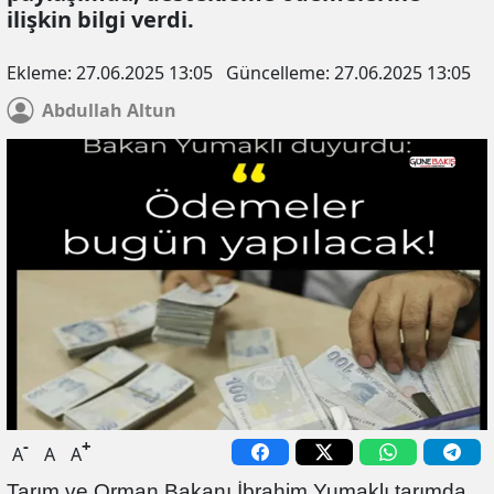
ilişkin bilgi verdi.
Ekleme:
27.06.2025 13:05
Güncelleme:
27.06.2025 13:05
Abdullah
Altun
-
+
A
A
A
Tarım ve Orman Bakanı İbrahim Yumaklı tarımda