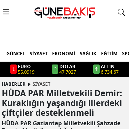
GÜNCEL
SIYASET
EKONOMI
SAĞLIK
EĞITIM
SP
EURO
DOLAR
ALTIN
55,0919
47,7027
6.734,67
HABERLER
SİYASET
HÜDA PAR Milletvekili Demir:
Kuraklığın yaşandığı illerdeki
çiftçiler desteklenmeli
HÜDA PAR Gaziantep Milletvekili Şahzade