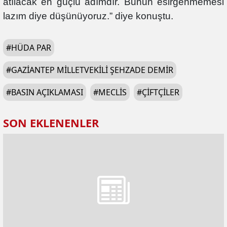
atılacak en güçlü adımdır. Bunun esirgenmemesi
lazım diye düşünüyoruz.” diye konuştu.
#
HÜDA PAR
#
GAZIANTEP MILLETVEKILI ŞEHZADE DEMIR
#
BASIN AÇIKLAMASI
#
MECLIS
#
ÇIFTÇILER
SON EKLENENLER