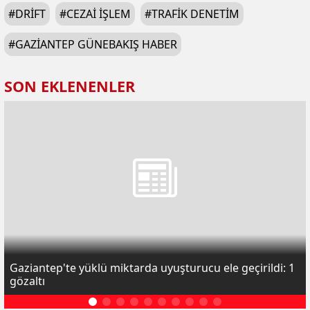
#
DRIFT
#
CEZAI IŞLEM
#
TRAFIK DENETIM
#
GAZIANTEP GÜNEBAKIŞ HABER
SON EKLENENLER
Gaziantep'te yüklü miktarda uyuşturucu ele geçirildi: 1
gözaltı