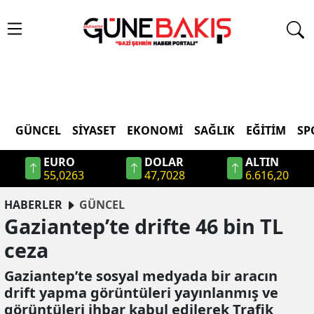
GÜNCEL
SIYASET
EKONOMI
SAĞLIK
EĞITIM
SP
EURO
DOLAR
ALTIN
55,0263
47,7028
6.616,20
HABERLER
GÜNCEL
Gaziantep’te drifte 46 bin TL
ceza
Gaziantep’te sosyal medyada bir aracın
drift yapma görüntüleri yayınlanmış ve
görüntüleri ihbar kabul edilerek Trafik