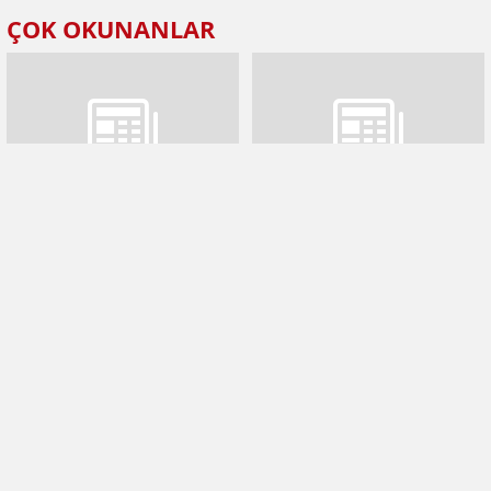
ÇOK OKUNANLAR
Gaziantep'te 8,5 kilogram
Gaziantep’te 57 milyon liralık
metamfetamin ele geçirildi
dolandırıcılık operasyonu: 17
şüpheli yakalandı
Yetimler Vakfı Gaziantep'te
Gaziantep’te plaka kapatan ve
100 yetim aileye et dağıttı
çevre kirliliğine neden olan
sürücülere ceza